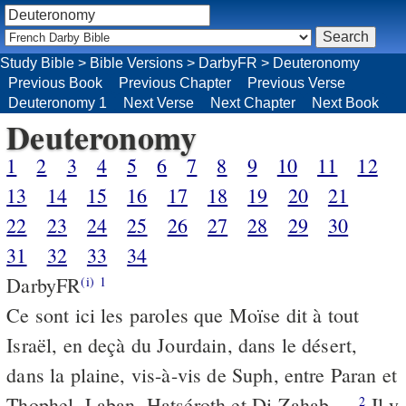
Study Bible
>
Bible Versions
>
DarbyFR
>
Deuteronomy
Previous Book
Previous Chapter
Previous Verse
Deuteronomy 1
Next Verse
Next Chapter
Next Book
Deuteronomy
1
2
3
4
5
6
7
8
9
10
11
12
13
14
15
16
17
18
19
20
21
22
23
24
25
26
27
28
29
30
31
32
33
34
DarbyFR
(i)
1
Ce sont ici les paroles que Moïse dit à tout
Israël, en deçà du Jourdain, dans le désert,
dans la plaine, vis-à-vis de Suph, entre Paran et
Thophel, Laban, Hatséroth et Di-Zahab.
Il y
2