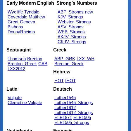
Early Modern English
Strong's Numbers
Wycliffe
Tyndale
ABP_Strongs
new
Coverdale
Matthew
KJV_Strongs
Great
Geneva
Webster_Strongs
Bishops
ASV_Strongs
DouayRheims
WEB_Strongs
AKJV_Strongs
CKJV_Strongs
Septuagint
Greek
Thomson
Brenton
ABP_GRK
LXX_WH
Brenton_Greek
CAB
Brenton_Greek
LXX2012
Hebrew
HOT
IHOT
Latin
Deutsch
Vulgate
Luther1545
Clemetine Vulgate
Luther1545_Strongs
Luther1912
Luther1912_Strongs
ELB1871
ELB1905
ELB1905_Strongs
Nederlands
Français