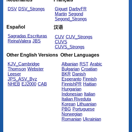
DSV
DSV_Strongs
Giguet
DarbyFR
Martin
Segond
Segond_Strongs
Español
汉语
Sagradas Escrituras
CUV
CUV_Strongs
ReinaValera
JBS
CUVS
CUVS_Strongs
Other English Versions
Other Languages
KJV_Cambridge
Albanian
RST
Arabic
Thomson
Webster
Bulgarian
Croatian
Leeser
BKR
Danish
JPS_ASV_Byz
Esperanto
Finnish
NHEB
EJ2000
CAB
FinnishPR
Haitian
Hungarian
Indonesian
Italian
Italian Riveduta
Korean
Lithuanian
PBG
Portuguese
Norwegian
Romanian
Ukrainian