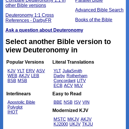
Compare Deuteronomy 1:1 in
Parallel Bible
other Bible versions
Advanced Bible Search
Deuteronomy 1:1 Cross
Books of the Bible
References - DarbyFR
Ask a question about Deuteronomy
Select another Bible version to
view Deuteronomy in
Popular Versions
Literal Translations
KJV
YLT
ERV
ASV
YLT
JuliaSmith
WEB
AKJV
LEB
Darby
Rotherham
BSB
MSB
Concordant
LITV
ECB
ACV
MLV
Interlinears
Easy to Read
Apostolic Bible
BBE
NSB
ISV
VIN
Polyglot
Modernized KJV
IHOT
MSTC
MKJV
AKJV
KJ2000
UKJV
TKJU