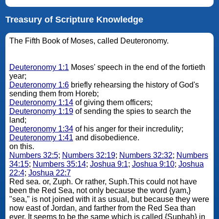
Treasury of Scripture Knowledge
The Fifth Book of Moses, called Deuteronomy.
Deuteronomy 1:1
Moses' speech in the end of the fortieth
year;
Deuteronomy 1:6
briefly rehearsing the history of God's
sending them from Horeb;
Deuteronomy 1:14
of giving them officers;
Deuteronomy 1:19
of sending the spies to search the
land;
Deuteronomy 1:34
of his anger for their incredulity;
Deuteronomy 1:41
and disobedience.
on this.
Numbers 32:5
;
Numbers 32:19
;
Numbers 32:32
;
Numbers
34:15
;
Numbers 35:14
;
Joshua 9:1
;
Joshua 9:10
;
Joshua
22:4
;
Joshua 22:7
Red sea. or, Zuph. Or rather, Suph.This could not have
been the Red Sea, not only because the word {yam,}
"sea," is not joined with it as usual, but because they were
now east of Jordan, and farther from the Red Sea than
ever. It seems to be the same which is called {Suphah} in