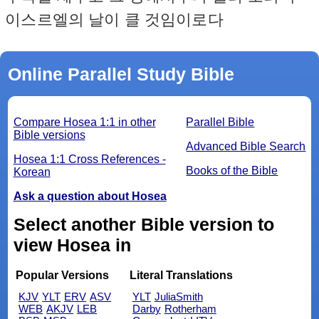
이스르엘의 날이 클 것임이로다
Online Parallel Study Bible
Compare Hosea 1:1 in other
Parallel Bible
Bible versions
Advanced Bible Search
Hosea 1:1 Cross References -
Books of the Bible
Korean
Ask a question about Hosea
Select another Bible version to
view Hosea in
Popular Versions
Literal Translations
KJV
YLT
ERV
ASV
YLT
JuliaSmith
WEB
AKJV
LEB
Darby
Rotherham