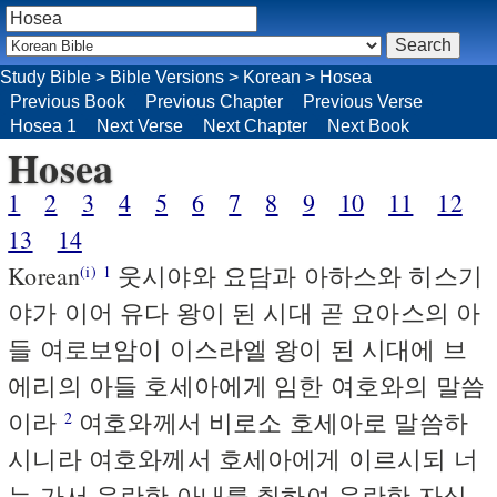
Study Bible
>
Bible Versions
>
Korean
>
Hosea
Previous Book
Previous Chapter
Previous Verse
Hosea 1
Next Verse
Next Chapter
Next Book
Hosea
1
2
3
4
5
6
7
8
9
10
11
12
13
14
Korean
웃시야와 요담과 아하스와 히스기
(i)
1
야가 이어 유다 왕이 된 시대 곧 요아스의 아
들 여로보암이 이스라엘 왕이 된 시대에 브
에리의 아들 호세아에게 임한 여호와의 말씀
이라
여호와께서 비로소 호세아로 말씀하
2
시니라 여호와께서 호세아에게 이르시되 너
는 가서 음란한 아내를 취하여 음란한 자식