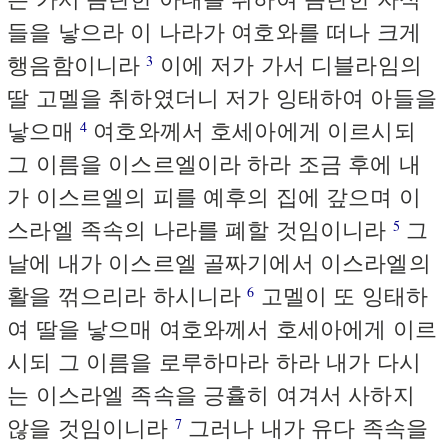
들을 낳으라 이 나라가 여호와를 떠나 크게
행음함이니라
이에 저가 가서 디블라임의
3
딸 고멜을 취하였더니 저가 잉태하여 아들을
낳으매
여호와께서 호세아에게 이르시되
4
그 이름을 이스르엘이라 하라 조금 후에 내
가 이스르엘의 피를 예후의 집에 갚으며 이
스라엘 족속의 나라를 폐할 것임이니라
그
5
날에 내가 이스르엘 골짜기에서 이스라엘의
활을 꺾으리라 하시니라
고멜이 또 잉태하
6
여 딸을 낳으매 여호와께서 호세아에게 이르
시되 그 이름을 로루하마라 하라 내가 다시
는 이스라엘 족속을 긍휼히 여겨서 사하지
않을 것임이니라
그러나 내가 유다 족속을
7