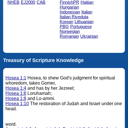
NHEB
EJ2000
CAB
FinnishPR
Haitian
Hungarian
Indonesian
Italian
Italian Riveduta
Korean
Lithuanian
PBG
Portuguese
Norwegian
Romanian
Ukrainian
Treasury of Scripture Knowledge
Hosea 1:1
Hosea, to shew God's judgment for spiritual
whoredom, takes Gomer,
Hosea 1:4
and has by her Jezreel;
Hosea 1:6
Loruhamah;
Hosea 1:8
and Lo-ammi.
Hosea 1:10
The restoration of Judah and Israel under one
head.
word.