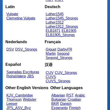
Latin
Deutsch
Vulgate
Luther1545
Clemetine Vulgate
Luther1545_Strongs
Luther1912
Luther1912_Strongs
ELB1871
ELB1905
ELB1905_Strongs
Nederlands
Français
DSV
DSV_Strongs
Giguet
DarbyFR
Martin
Segond
Segond_Strongs
Español
汉语
Sagradas Escrituras
CUV
CUV_Strongs
ReinaValera
JBS
CUVS
CUVS_Strongs
Other English Versions
Other Languages
KJV_Cambridge
Albanian
RST
Arabic
Thomson
Webster
Bulgarian
Croatian
Leeser
BKR
Danish
JPS_ASV_Byz
Esperanto
Finnish