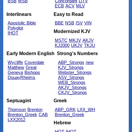
BSB
MSB
Concordant
LITV
ECB
ACV
MLV
Interlinears
Easy to Read
Apostolic Bible
BBE
NSB
ISV
VIN
Polyglot
Modernized KJV
IHOT
MSTC
MKJV
AKJV
KJ2000
UKJV
TKJU
Early Modern English
Strong's Numbers
Wycliffe
Coverdale
ABP_Strongs
new
Matthew
Great
KJV_Strongs
Geneva
Bishops
Webster_Strongs
DouayRheims
ASV_Strongs
WEB_Strongs
AKJV_Strongs
CKJV_Strongs
Septuagint
Greek
Thomson
Brenton
ABP_GRK
LXX_WH
Brenton_Greek
CAB
Brenton_Greek
LXX2012
Hebrew
HOT
IHOT