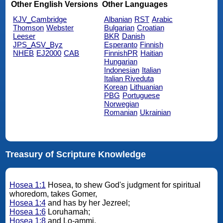
Other English Versions
Other Languages
KJV_Cambridge
Albanian
RST
Arabic
Thomson
Webster
Bulgarian
Croatian
Leeser
BKR
Danish
JPS_ASV_Byz
Esperanto
Finnish
NHEB
EJ2000
CAB
FinnishPR
Haitian
Hungarian
Indonesian
Italian
Italian Riveduta
Korean
Lithuanian
PBG
Portuguese
Norwegian
Romanian
Ukrainian
Treasury of Scripture Knowledge
Hosea 1:1
Hosea, to shew God's judgment for spiritual
whoredom, takes Gomer,
Hosea 1:4
and has by her Jezreel;
Hosea 1:6
Loruhamah;
Hosea 1:8
and Lo-ammi.