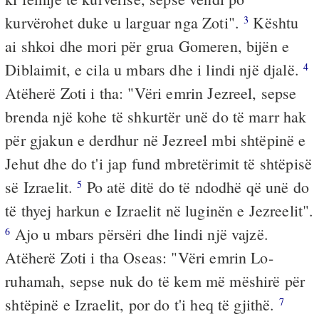
kurvërohet duke u larguar nga Zoti".
Kështu
3
ai shkoi dhe mori për grua Gomeren, bijën e
Diblaimit, e cila u mbars dhe i lindi një djalë.
4
Atëherë Zoti i tha: "Vëri emrin Jezreel, sepse
brenda një kohe të shkurtër unë do të marr hak
për gjakun e derdhur në Jezreel mbi shtëpinë e
Jehut dhe do t'i jap fund mbretërimit të shtëpisë
së Izraelit.
Po atë ditë do të ndodhë që unë do
5
të thyej harkun e Izraelit në luginën e Jezreelit".
Ajo u mbars përsëri dhe lindi një vajzë.
6
Atëherë Zoti i tha Oseas: "Vëri emrin Lo-
ruhamah, sepse nuk do të kem më mëshirë për
shtëpinë e Izraelit, por do t'i heq të gjithë.
7