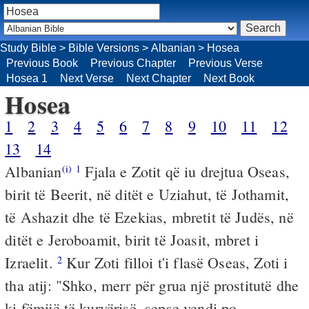
Study Bible
>
Bible Versions
>
Albanian
>
Hosea
Previous Book
Previous Chapter
Previous Verse
Hosea 1
Next Verse
Next Chapter
Next Book
Hosea
1
2
3
4
5
6
7
8
9
10
11
12
13
14
Albanian
Fjala e Zotit që iu drejtua Oseas,
(i)
1
birit të Beerit, në ditët e Uziahut, të Jothamit,
të Ashazit dhe të Ezekias, mbretit të Judës, në
ditët e Jeroboamit, birit të Joasit, mbret i
Izraelit.
Kur Zoti filloi t'i flasë Oseas, Zoti i
2
tha atij: "Shko, merr për grua një prostitutë dhe
ki fëmijë të kurvërisë, sepse vendi po