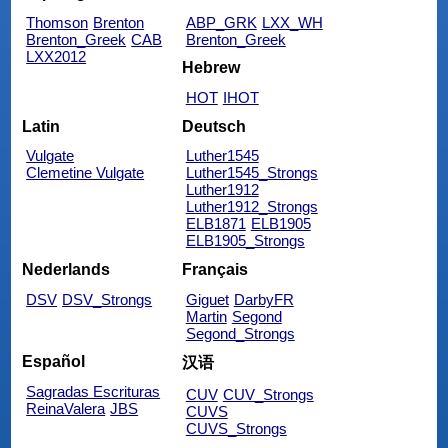
Thomson
Brenton
ABP_GRK
LXX_WH
Brenton_Greek
CAB
Brenton_Greek
LXX2012
Hebrew
HOT
IHOT
Latin
Deutsch
Vulgate
Luther1545
Clemetine Vulgate
Luther1545_Strongs
Luther1912
Luther1912_Strongs
ELB1871
ELB1905
ELB1905_Strongs
Nederlands
Français
DSV
DSV_Strongs
Giguet
DarbyFR
Martin
Segond
Segond_Strongs
Español
汉语
Sagradas Escrituras
CUV
CUV_Strongs
ReinaValera
JBS
CUVS
CUVS_Strongs