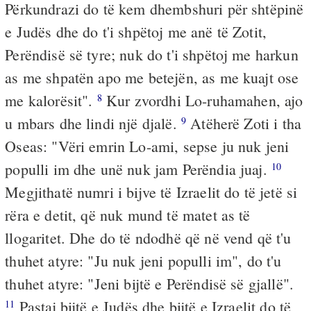
Përkundrazi do të kem dhembshuri për shtëpinë
e Judës dhe do t'i shpëtoj me anë të Zotit,
Perëndisë së tyre; nuk do t'i shpëtoj me harkun
as me shpatën apo me betejën, as me kuajt ose
me kalorësit".
Kur zvordhi Lo-ruhamahen, ajo
8
u mbars dhe lindi një djalë.
Atëherë Zoti i tha
9
Oseas: "Vëri emrin Lo-ami, sepse ju nuk jeni
populli im dhe unë nuk jam Perëndia juaj.
10
Megjithatë numri i bijve të Izraelit do të jetë si
rëra e detit, që nuk mund të matet as të
llogaritet. Dhe do të ndodhë që në vend që t'u
thuhet atyre: "Ju nuk jeni populli im", do t'u
thuhet atyre: "Jeni bijtë e Perëndisë së gjallë".
Pastaj bijtë e Judës dhe bijtë e Izraelit do të
11