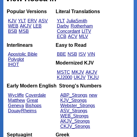
Popular Versions
Literal Translations
KJV
YLT
ERV
ASV
YLT
JuliaSmith
WEB
AKJV
LEB
Darby
Rotherham
BSB
MSB
Concordant
LITV
ECB
ACV
MLV
Interlinears
Easy to Read
Apostolic Bible
BBE
NSB
ISV
VIN
Polyglot
Modernized KJV
IHOT
MSTC
MKJV
AKJV
KJ2000
UKJV
TKJU
Early Modern English
Strong's Numbers
Wycliffe
Coverdale
ABP_Strongs
new
Matthew
Great
KJV_Strongs
Geneva
Bishops
Webster_Strongs
DouayRheims
ASV_Strongs
WEB_Strongs
AKJV_Strongs
CKJV_Strongs
Septuagint
Greek