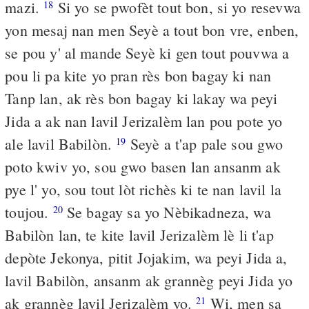
mazi.
Si yo se pwofèt tout bon, si yo resevwa
18
yon mesaj nan men Seyè a tout bon vre, enben,
se pou y' al mande Seyè ki gen tout pouvwa a
pou li pa kite yo pran rès bon bagay ki nan
Tanp lan, ak rès bon bagay ki lakay wa peyi
Jida a ak nan lavil Jerizalèm lan pou pote yo
ale lavil Babilòn.
Seyè a t'ap pale sou gwo
19
poto kwiv yo, sou gwo basen lan ansanm ak
pye l' yo, sou tout lòt richès ki te nan lavil la
toujou.
Se bagay sa yo Nèbikadneza, wa
20
Babilòn lan, te kite lavil Jerizalèm lè li t'ap
depòte Jekonya, pitit Jojakim, wa peyi Jida a,
lavil Babilòn, ansanm ak grannèg peyi Jida yo
ak grannèg lavil Jerizalèm yo.
Wi, men sa
21