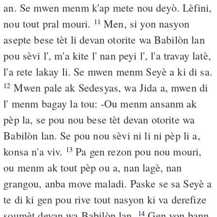
an. Se mwen menm k'ap mete nou deyò. Lèfini,
nou tout pral mouri.
Men, si yon nasyon
11
asepte bese tèt li devan otorite wa Babilòn lan
pou sèvi l', m'a kite l' nan peyi l', l'a travay latè,
l'a rete lakay li. Se mwen menm Seyè a ki di sa.
Mwen pale ak Sedesyas, wa Jida a, mwen di
12
l' menm bagay la tou: -Ou menm ansanm ak
pèp la, se pou nou bese tèt devan otorite wa
Babilòn lan. Se pou nou sèvi ni li ni pèp li a,
konsa n'a viv.
Pa gen rezon pou nou mouri,
13
ou menm ak tout pèp ou a, nan lagè, nan
grangou, anba move maladi. Paske se sa Seyè a
te di ki gen pou rive tout nasyon ki va derefize
soumèt devan wa Babilòn lan.
Gen yon bann
14