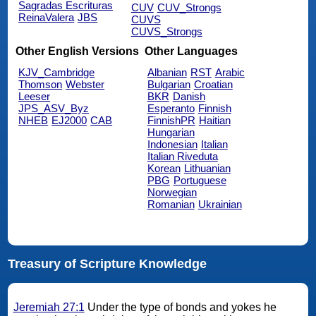
Sagradas Escrituras
CUV
CUV_Strongs
ReinaValera
JBS
CUVS
CUVS_Strongs
Other English Versions
Other Languages
KJV_Cambridge
Albanian
RST
Arabic
Thomson
Webster
Bulgarian
Croatian
Leeser
BKR
Danish
JPS_ASV_Byz
Esperanto
Finnish
NHEB
EJ2000
CAB
FinnishPR
Haitian
Hungarian
Indonesian
Italian
Italian Riveduta
Korean
Lithuanian
PBG
Portuguese
Norwegian
Romanian
Ukrainian
Treasury of Scripture Knowledge
Jeremiah 27:1
Under the type of bonds and yokes he