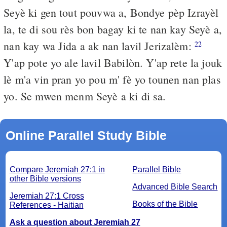
Seyè ki gen tout pouvwa a, Bondye pèp Izrayèl
la, te di sou rès bon bagay ki te nan kay Seyè a,
nan kay wa Jida a ak nan lavil Jerizalèm:
22
Y'ap pote yo ale lavil Babilòn. Y'ap rete la jouk
lè m'a vin pran yo pou m' fè yo tounen nan plas
yo. Se mwen menm Seyè a ki di sa.
Online Parallel Study Bible
Compare Jeremiah 27:1 in
Parallel Bible
other Bible versions
Advanced Bible Search
Jeremiah 27:1 Cross
Books of the Bible
References - Haitian
Ask a question about Jeremiah 27