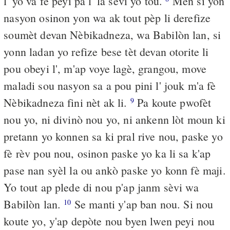
l' yo va fè peyi pa l' la sèvi yo tou.
Men si yon
nasyon osinon yon wa ak tout pèp li derefize
soumèt devan Nèbikadneza, wa Babilòn lan, si
yonn ladan yo refize bese tèt devan otorite li
pou obeyi l', m'ap voye lagè, grangou, move
maladi sou nasyon sa a pou pini l' jouk m'a fè
Nèbikadneza fini nèt ak li.
Pa koute pwofèt
9
nou yo, ni divinò nou yo, ni ankenn lòt moun ki
pretann yo konnen sa ki pral rive nou, paske yo
fè rèv pou nou, osinon paske yo ka li sa k'ap
pase nan syèl la ou ankò paske yo konn fè maji.
Yo tout ap plede di nou p'ap janm sèvi wa
Babilòn lan.
Se manti y'ap ban nou. Si nou
10
koute yo, y'ap depòte nou byen lwen peyi nou