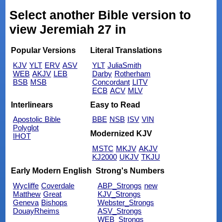
Select another Bible version to
view Jeremiah 27 in
Popular Versions
Literal Translations
KJV
YLT
ERV
ASV
YLT
JuliaSmith
WEB
AKJV
LEB
Darby
Rotherham
BSB
MSB
Concordant
LITV
ECB
ACV
MLV
Interlinears
Easy to Read
Apostolic Bible
BBE
NSB
ISV
VIN
Polyglot
Modernized KJV
IHOT
MSTC
MKJV
AKJV
KJ2000
UKJV
TKJU
Early Modern English
Strong's Numbers
Wycliffe
Coverdale
ABP_Strongs
new
Matthew
Great
KJV_Strongs
Geneva
Bishops
Webster_Strongs
DouayRheims
ASV_Strongs
WEB_Strongs