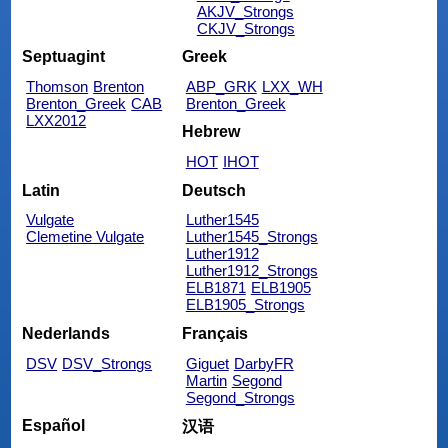
AKJV_Strongs
CKJV_Strongs
Septuagint
Greek
Thomson
Brenton
ABP_GRK
LXX_WH
Brenton_Greek
CAB
Brenton_Greek
LXX2012
Hebrew
HOT
IHOT
Latin
Deutsch
Vulgate
Luther1545
Clemetine Vulgate
Luther1545_Strongs
Luther1912
Luther1912_Strongs
ELB1871
ELB1905
ELB1905_Strongs
Nederlands
Français
DSV
DSV_Strongs
Giguet
DarbyFR
Martin
Segond
Segond_Strongs
Español
汉语