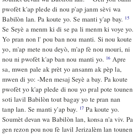
pwofèt k'ap plede di nou p'ap janm sèvi wa
Babilòn lan. Pa koute yo. Se manti y'ap bay.
15
Se Seyè a menm ki di se pa li menm ki voye yo.
Yo pran non l' pou ban nou manti. Si nou koute
yo, m'ap mete nou deyò, m'ap fè nou mouri, ni
nou ni pwofèt k'ap ban nou manti yo.
Apre
16
sa, mwen pale ak prèt yo ansanm ak pèp la,
mwen di yo: -Men mesaj Seyè a bay. Pa koute
pwofèt yo k'ap plede di nou yo pral pote tounen
soti lavil Babilòn tout bagay yo te pran nan
tanp lan. Se manti y'ap bay.
Pa koute yo.
17
Soumèt devan wa Babilòn lan, konsa n'a viv. Pa
gen rezon pou nou fè lavil Jerizalèm lan tounen