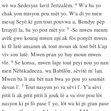
wè wa Sedesyas lavil Jerizalèm.
W'a ba yo
4
chak yon misyon pou mèt yo. W'a di yo men
mesaj Seyè ki gen tout pouvwa a, Bondye pèp
Izrayèl la, ba yo pou mèt yo:
-Se mwen menm
5
avèk gwo kouraj mwen epi ak fòs ponyèt mwen
ki fè latè ansanm ak tout moun ak tout bèt k'ap
viv sou latè. Mwen pran yo bay moun mwen
vle.
Se konsa, mwen lage tout peyi nou yo nan
6
men Nèbikadneza, wa Babilòn, sèvitè m' lan.
Mwen ba li ata bèt nan bwa yo pou yo soumèt
devan l'.
Tout nasyon yo va sèvi l'. Y'a sèvi
7
pitit li ak pitit pitit li jouk lè a va rive pou lòt
nasyon ki pi fò pase l' yo, lòt wa ki pi gran pase
8