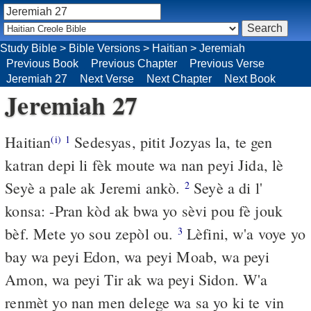
Study Bible
>
Bible Versions
>
Haitian
>
Jeremiah
Previous Book
Previous Chapter
Previous Verse
Jeremiah 27
Next Verse
Next Chapter
Next Book
Jeremiah 27
Haitian
Sedesyas, pitit Jozyas la, te gen
(i)
1
katran depi li fèk moute wa nan peyi Jida, lè
Seyè a pale ak Jeremi ankò.
Seyè a di l'
2
konsa: -Pran kòd ak bwa yo sèvi pou fè jouk
bèf. Mete yo sou zepòl ou.
Lèfini, w'a voye yo
3
bay wa peyi Edon, wa peyi Moab, wa peyi
Amon, wa peyi Tir ak wa peyi Sidon. W'a
renmèt yo nan men delege wa sa yo ki te vin