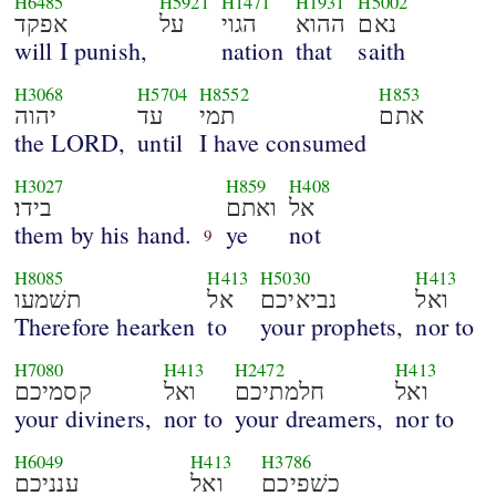
H6485
H5921
H1471
H1931
H5002
נאם
ההוא
הגוי
על
אפקד
will I punish,
nation
that
saith
H3068
H5704
H8552
H853
אתם
תמי
עד
יהוה
the LORD,
until
I have consumed
H3027
H859
H408
אל
ואתם
בידו׃
them by his hand.
ye
not
9
H8085
H413
H5030
H413
ואל
נביאיכם
אל
תשׁמעו
Therefore hearken
to
your prophets,
nor to
H7080
H413
H2472
H413
ואל
חלמתיכם
ואל
קסמיכם
your diviners,
nor to
your dreamers,
nor to
H6049
H413
H3786
כשׁפיכם
ואל
ענניכם