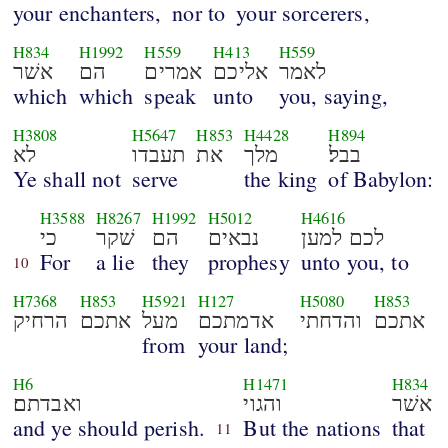
your enchanters,
nor to
your sorcerers,
H834
H1992
H559
H413
H559
לאמר
אליכם
אמרים
הם
אשׁר
which
which
speak
unto
you, saying,
H3808
H5647
H853
H4428
H894
בבל׃
מלך
את
תעבדו
לא
Ye shall not
serve
the king
of Babylon:
H3588
H8267
H1992
H5012
H4616
לכם למען
נבאים
הם
שׁקר
כי
For
a lie
they
prophesy
unto you, to
10
H7368
H853
H5921
H127
H5080
H853
אתכם
והדחתי
אדמתכם
מעל
אתכם
הרחיק
from
your land;
H6
H1471
H834
אשׁר
והגוי
ואבדתם׃
and ye should perish.
But the nations
that
11