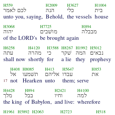
H559
H2009
H3627
H1004
בית
כלי
הנה
לכם לאמר
unto you, saying,
Behold,
the vessels
house
H3068
H7725
H894
מבבלה
מושׁבים
יהוה
of the LORD's
be brought again
H6258
H4120
H3588
H8267
H1992
H5012
נבאים׃
המה
שׁקר
כי
מהרה
עתה
shall now
shortly
for
a lie
they
prophesy
H408
H8085
H413
H5647
H853
את
עבדו
אליהם
תשׁמעו
אל
not
Hearken
unto
them; serve
17
H4428
H894
H2421
H4100
למה
וחיו
בבל
מלך
the king
of Babylon,
and live:
wherefore
H1961
H5892
H2063
H2723
H518