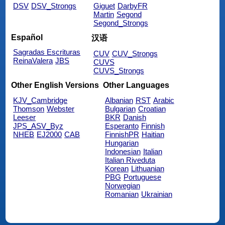
DSV
DSV_Strongs
Giguet
DarbyFR
Martin
Segond
Segond_Strongs
Español
汉语
Sagradas Escrituras
CUV
CUV_Strongs
ReinaValera
JBS
CUVS
CUVS_Strongs
Other English Versions
Other Languages
KJV_Cambridge
Albanian
RST
Arabic
Thomson
Webster
Bulgarian
Croatian
Leeser
BKR
Danish
JPS_ASV_Byz
Esperanto
Finnish
NHEB
EJ2000
CAB
FinnishPR
Haitian
Hungarian
Indonesian
Italian
Italian Riveduta
Korean
Lithuanian
PBG
Portuguese
Norwegian
Romanian
Ukrainian