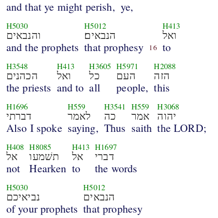
and that ye might perish,
ye,
H5030
H5012
H413
ואל
הנבאים׃
והנבאים
and the prophets
that prophesy
to
16
H3548
H413
H3605
H5971
H2088
הזה
העם
כל
ואל
הכהנים
the priests
and to
all
people,
this
H1696
H559
H3541
H559
H3068
יהוה
אמר
כה
לאמר
דברתי
Also I spoke
saying,
Thus
saith
the LORD;
H408
H8085
H413
H1697
דברי
אל
תשׁמעו
אל
not
Hearken
to
the words
H5030
H5012
הנבאים
נביאיכם
of your prophets
that prophesy