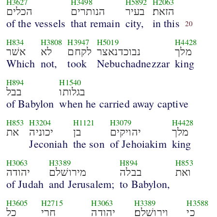
H3627
H3498
H5892
H2063
הזאת׃
בעיר
הנותרים
הכלים
of the vessels
that remain
city,
in this
20
H834
H3808
H3947
H5019
H4428
מלך
נבוכדנאצר
לקחם
לא
אשׁר
Which
not,
took
Nebuchadnezzar
king
H894
H1540
בגלותו
בבל
of Babylon
when he carried away captive
H853
H3204
H1121
H3079
H4428
מלך
יהויקים
בן
יכוניה
את
Jeconiah
the son
of Jehoiakim
king
H3063
H3389
H894
H853
ואת
בבלה
מירושׁלם
יהודה
of Judah
and Jerusalem;
to Babylon,
H3605
H2715
H3063
H3389
H3588
כי
וירושׁלם׃
יהודה
חרי
כל