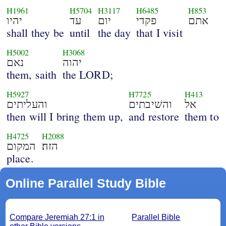
H1961
H5704
H3117
H6485
H853
אתם
פקדי
יום
עד
יהיו
shall they be
until
the day
that I visit
H5002
H3068
יהוה
נאם
them, saith
the LORD;
H5927
H7725
H413
אל
והשׁיבתים
והעליתים
then will I bring them up,
and restore
them to
H4725
H2088
הזה׃
המקום
place.
Online Parallel Study Bible
Compare Jeremiah 27:1 in
Parallel Bible