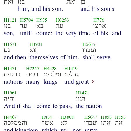
בן
ואת
בנו
ואת
him, and his son,
and his son's
H1121
H5704
H935
H6256
H776
ארצו
עת
בא
עד
בנו
son,
until
come:
the very time
of his land
H1571
H1931
H5647
ועבדו
הוא
גם
and then
themselves of him.
shall serve
H1471
H7227
H4428
H1419
גדלים׃
ומלכים
רבים
בו גוים
nations
many
kings
and great
8
H1961
H1471
הגוי
והיה
And it shall come to pass,
the nation
H4467
H834
H3808
H5647
H853
H853
את
אתו
יעבדו
לא
אשׁר
והממלכה
and kingdom
which
will not
serve