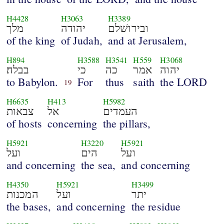
H4428
H3063
H3389
ובירושׁלם
יהודה
מלך
of the king
of Judah,
and at Jerusalem,
H894
H3588
H3541
H559
H3068
יהוה
אמר
כה
כי
בבלה׃
to Babylon.
For
thus
saith
the LORD
19
H6635
H413
H5982
העמדים
אל
צבאות
of hosts
concerning
the pillars,
H5921
H3220
H5921
ועל
הים
ועל
and concerning
the sea,
and concerning
H4350
H5921
H3499
יתר
ועל
המכנות
the bases,
and concerning
the residue