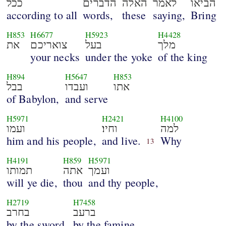
הביאו
לאמר
האלה
הדברים
ככל
according to all
words,
these
saying,
Bring
H853
H6677
H5923
H4428
מלך
בעל
צואריכם
את
your necks
under the yoke
of the king
H894
H5647
H853
אתו
ועבדו
בבל
of Babylon,
and serve
H5971
H2421
H4100
למה
וחיו׃
ועמו
him and his people,
and live.
Why
13
H4191
H859
H5971
ועמך
אתה
תמותו
will ye die,
thou
and thy people,
H2719
H7458
ברעב
בחרב
by the sword,
by the famine,