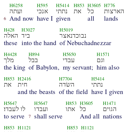
H6258
H595
H5414
H853
H3605
H776
הארצות
כל
את
נתתי
אנכי
ועתה
And now
have I
given
all
lands
6
H428
H3027
H5019
נבוכדנאצר
ביד
האלה
these
into the hand
of Nebuchadnezzar
H4428
H894
H5650
H1571
וגם
עבדי
בבל
מלך
the king
of Babylon,
my servant;
him also
H853
H2416
H7704
H5414
נתתי
השׂדה
חית
את
and the beasts
of the field
have I given
H5647
H5647
H853
H3605
H1471
הגוים
כל
אתו
ועבדו
לו לעבדו׃
to serve
shall serve
And all
nations
7
H853
H1121
H853
H1121