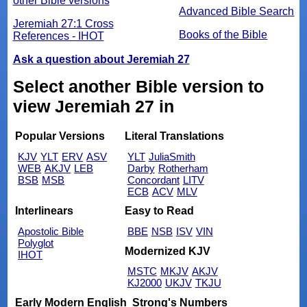
other Bible versions
Advanced Bible Search
Jeremiah 27:1 Cross
Books of the Bible
References - IHOT
Ask a question about Jeremiah 27
Select another Bible version to
view Jeremiah 27 in
Popular Versions
Literal Translations
KJV
YLT
ERV
ASV
YLT
JuliaSmith
WEB
AKJV
LEB
Darby
Rotherham
BSB
MSB
Concordant
LITV
ECB
ACV
MLV
Interlinears
Easy to Read
Apostolic Bible
BBE
NSB
ISV
VIN
Polyglot
Modernized KJV
IHOT
MSTC
MKJV
AKJV
KJ2000
UKJV
TKJU
Early Modern English
Strong's Numbers