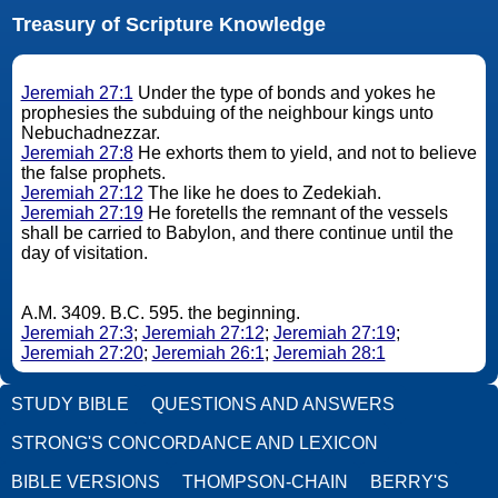
Treasury of Scripture Knowledge
Jeremiah 27:1
Under the type of bonds and yokes he
prophesies the subduing of the neighbour kings unto
Nebuchadnezzar.
Jeremiah 27:8
He exhorts them to yield, and not to believe
the false prophets.
Jeremiah 27:12
The like he does to Zedekiah.
Jeremiah 27:19
He foretells the remnant of the vessels
shall be carried to Babylon, and there continue until the
day of visitation.
A.M. 3409. B.C. 595. the beginning.
Jeremiah 27:3
;
Jeremiah 27:12
;
Jeremiah 27:19
;
Jeremiah 27:20
;
Jeremiah 26:1
;
Jeremiah 28:1
STUDY BIBLE
QUESTIONS AND ANSWERS
STRONG'S CONCORDANCE AND LEXICON
BIBLE VERSIONS
THOMPSON-CHAIN
BERRY'S