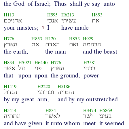
the God
of Israel;
Thus
shall ye say
unto
H113
H595
H6213
H853
את
עשׂיתי
אנכי
אדניכם׃
your masters;
I
have made
5
H776
H853
H120
H853
H929
הבהמה
ואת
האדם
את
הארץ
the earth,
the man
and the beast
H834
H5921
H6440
H776
H3581
בכחי
הארץ
פני
על
אשׁר
that
upon
upon
the ground,
power
H1419
H2220
H5186
הנטויה
ובזרועי
הגדול
by my great
arm,
and by my outstretched
H5414
H834
H3474
H5869
בעיני׃
ישׁר
לאשׁר
ונתתיה
and have given
it unto whom
meet
it seemed