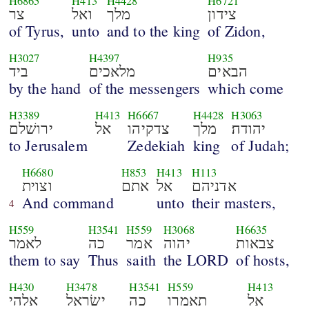
H6865
H413
H4428
H6721
צידון
מלך
ואל
צר
of Tyrus,
unto
and to the king
of Zidon,
H3027
H4397
H935
הבאים
מלאכים
ביד
by the hand
of the messengers
which come
H3389
H413
H6667
H4428
H3063
יהודה׃
מלך
צדקיהו
אל
ירושׁלם
to Jerusalem
Zedekiah
king
of Judah;
H6680
H853
H413
H113
אדניהם
אל
אתם
וצוית
And command
unto
their masters,
4
H559
H3541
H559
H3068
H6635
צבאות
יהוה
אמר
כה
לאמר
them to say
Thus
saith
the LORD
of hosts,
H430
H3478
H3541
H559
H413
אל
תאמרו
כה
ישׂראל
אלהי