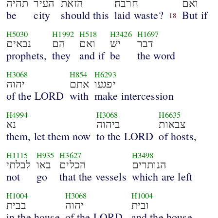
ואם
חרבה׃
הזאת
העיר
תהיה
be
city
should this
laid waste?
But if
18
H5030
H1992
H518
H3426
H1697
דבר
ישׁ
ואם
הם
נבאים
prophets,
they
and if
be
the word
H3068
H854
H6293
יפגעו
אתם
יהוה
of the LORD
with
make intercession
H4994
H3068
H6635
צבאות
ביהוה
נא
them, let them now
to the LORD
of hosts,
H1115
H935
H3627
H3498
הנותרים
הכלים
באו
לבלתי
not
go
that the vessels
which are left
H1004
H3068
H1004
ובית
יהוה
בבית
in the house
of the LORD,
and the house