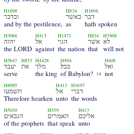
H1698
H834
H1696
דבר
כאשׁר
ובדבר
and by the pestilence,
as
hath spoken
H3068
H413
H1471
H834
H3808
לא
אשׁר
הגוי
אל
יהוה
the LORD
against
the nation
that
will not
H5647
H853
H4428
H894
H408
ואל
בבל׃
מלך
את
יעבד
serve
the king
of Babylon?
not
14
H8085
H413
H1697
דברי
אל
תשׁמעו
Therefore hearken
unto
the words
H5030
H559
H413
אליכם
האמרים
הנבאים
of the prophets
that speak
unto