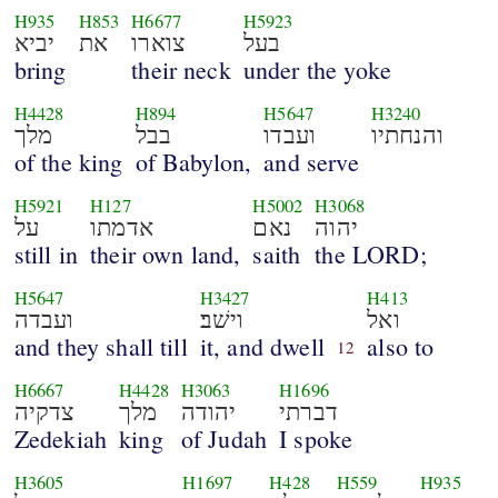
H935
H853
H6677
H5923
בעל
צוארו
את
יביא
bring
their neck
under the yoke
H4428
H894
H5647
H3240
והנחתיו
ועבדו
בבל
מלך
of the king
of Babylon,
and serve
H5921
H127
H5002
H3068
יהוה
נאם
אדמתו
על
still in
their own land,
saith
the LORD;
H5647
H3427
H413
ואל
וישׁב׃
ועבדה
and they shall till
it, and dwell
also to
12
H6667
H4428
H3063
H1696
דברתי
יהודה
מלך
צדקיה
Zedekiah
king
of Judah
I spoke
H3605
H1697
H428
H559
H935