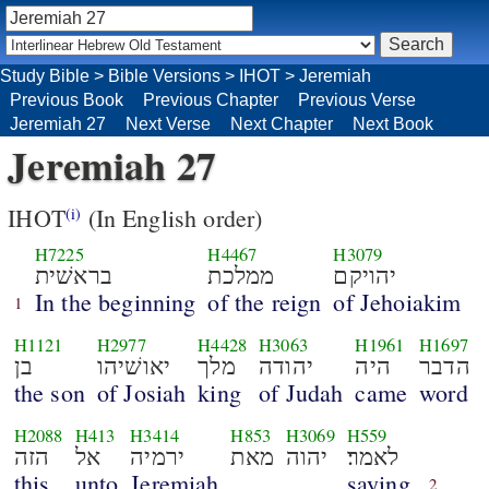
Study Bible
>
Bible Versions
>
IHOT
>
Jeremiah
Previous Book
Previous Chapter
Previous Verse
Jeremiah 27
Next Verse
Next Chapter
Next Book
Jeremiah 27
IHOT
(In English order)
(i)
H7225
H4467
H3079
יהויקם
ממלכת
בראשׁית
In the beginning
of the reign
of Jehoiakim
1
H1121
H2977
H4428
H3063
H1961
H1697
הדבר
היה
יהודה
מלך
יאושׁיהו
בן
the son
of Josiah
king
of Judah
came
word
H2088
H413
H3414
H853
H3069
H559
לאמר׃
יהוה
מאת
ירמיה
אל
הזה
this
unto
Jeremiah
saying,
2