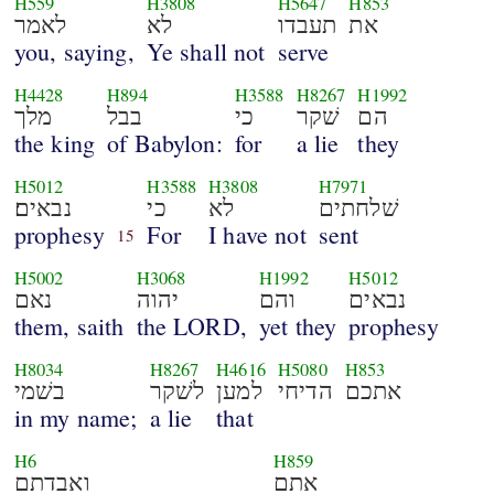
H559
H3808
H5647
H853
את
תעבדו
לא
לאמר
you, saying,
Ye shall not
serve
H4428
H894
H3588
H8267
H1992
הם
שׁקר
כי
בבל
מלך
the king
of Babylon:
for
a lie
they
H5012
H3588
H3808
H7971
שׁלחתים
לא
כי
נבאים׃
prophesy
For
I have not
sent
15
H5002
H3068
H1992
H5012
נבאים
והם
יהוה
נאם
them, saith
the LORD,
yet they
prophesy
H8034
H8267
H4616
H5080
H853
אתכם
הדיחי
למען
לשׁקר
בשׁמי
in my name;
a lie
that
H6
H859
אתם
ואבדתם