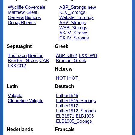
Wycliffe
Coverdale
ABP_Strongs
new
Matthew
Great
KJV_Strongs
Geneva
Bishops
Webster_Strongs
DouayRheims
ASV_Strongs
WEB_Strongs
AKJV_Strongs
CKJV_Strongs
Septuagint
Greek
Thomson
Brenton
ABP_GRK
LXX_WH
Brenton_Greek
CAB
Brenton_Greek
LXX2012
Hebrew
HOT
IHOT
Latin
Deutsch
Vulgate
Luther1545
Clemetine Vulgate
Luther1545_Strongs
Luther1912
Luther1912_Strongs
ELB1871
ELB1905
ELB1905_Strongs
Nederlands
Français