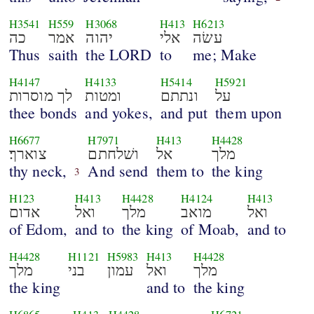
H3541
H559
H3068
H413
H6213
עשׂה
אלי
יהוה
אמר
כה
Thus
saith
the LORD
to
me; Make
H4147
H4133
H5414
H5921
על
ונתתם
ומטות
לך מוסרות
thee bonds
and yokes,
and put
them upon
H6677
H7971
H413
H4428
מלך
אל
ושׁלחתם
צוארך׃
thy neck,
And send
them to
the king
3
H123
H413
H4428
H4124
H413
ואל
מואב
מלך
ואל
אדום
of Edom,
and to
the king
of Moab,
and to
H4428
H1121
H5983
H413
H4428
מלך
ואל
עמון
בני
מלך
the king
and to
the king