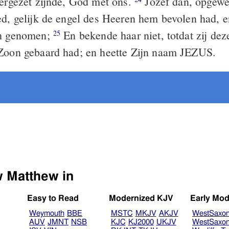
vergezet zijnde, God met ons.
Jozef dan, opgewe
ed, gelijk de engel des Heeren hem bevolen had, en
ch genomen;
En bekende haar niet, totdat zij dez
25
Zoon gebaard had; en heette Zijn naam JEZUS.
Select another Bible version to view Matthew in
Easy to Read
Modernized KJV
Early Mod
Weymouth
BBE
MSTC
MKJV
AKJV
WestSaxo
AUV
JMNT
NSB
KJC
KJ2000
UKJV
WestSaxo