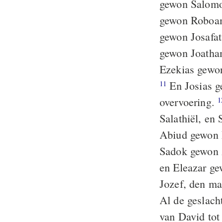
gewon Salomon
gewon Roboam
gewon Josafat
gewon Joatha
Ezekias gewo
En Josias g
11
overvoering.
1
Salathiël, en
Abiud gewon 
Sadok gewon 
en Eleazar g
Jozef, den ma
Al de geslach
van David tot