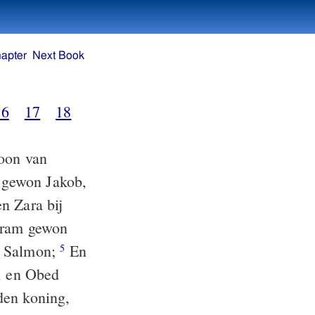
apter
Next Book
16
17
18
oon van
 gewon Jakob,
n Zara bij
ram gewon
n Salmon;
En
5
, en Obed
den koning,