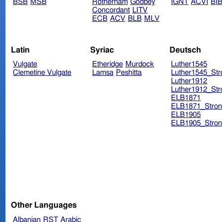
BSB
MSB
Rotherham
Godbey
IGNT
ACVI
BI
Concordant
LITV
ECB
ACV
BLB
MLV
Latin
Syriac
Deutsch
Vulgate
Etheridge
Murdock
Luther1545
Clemetine Vulgate
Lamsa
Peshitta
Luther1545_Str
Luther1912
Luther1912_Str
ELB1871
ELB1871_Stron
ELB1905
ELB1905_Stron
Other Languages
Albanian
RST
Arabic