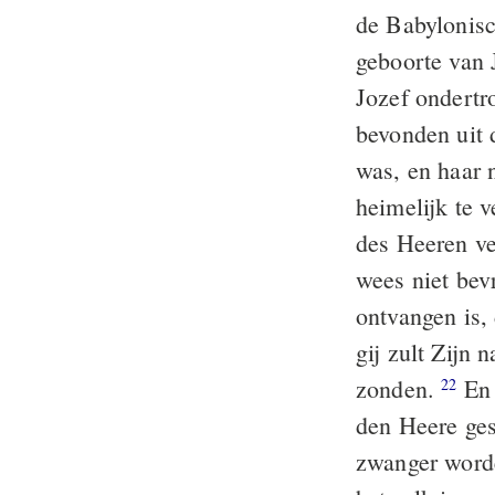
de Babylonisc
geboorte van 
Jozef ondertr
bevonden uit 
was, en haar 
heimelijk te v
des Heeren ve
wees niet bev
ontvangen is, 
gij zult Zijn
zonden.
En 
22
den Heere ges
zwanger worde