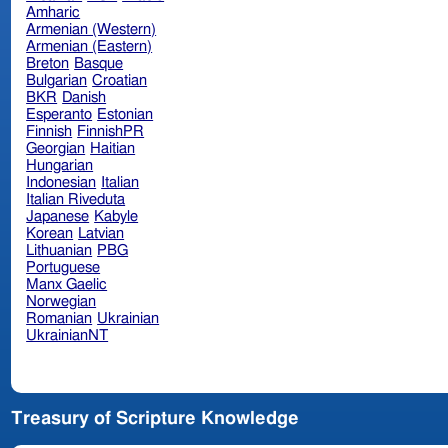
Amharic
Armenian (Western)
Armenian (Eastern)
Breton
Basque
Bulgarian
Croatian
BKR
Danish
Esperanto
Estonian
Finnish
FinnishPR
Georgian
Haitian
Hungarian
Indonesian
Italian
Italian Riveduta
Japanese
Kabyle
Korean
Latvian
Lithuanian
PBG
Portuguese
Manx Gaelic
Norwegian
Romanian
Ukrainian
UkrainianNT
Treasury of Scripture Knowledge