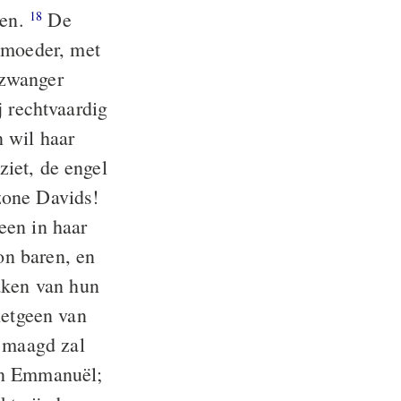
ten.
De
18
n moeder, met
 zwanger
j rechtvaardig
n wil haar
ziet, de engel
zone Davids!
een in haar
on baren, en
aken van hun
hetgeen van
 maagd zal
en Emmanuël;