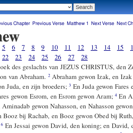
evious Chapter
Previous Verse
Matthew 1
Next Verse
Next Ch
hew
5
6
7
8
9
10
11
12
13
14
15
22
23
24
25
26
27
28
oek des geslachts van JEZUS CHRISTUS, den Z
oon van Abraham.
Abraham gewon Izak, en Izak
2
n Juda, en zijn broeders;
En Juda gewon Fares e
3
ares gewon Esrom, en Esrom gewon Aram;
En A
4
 Aminadab gewon Nahasson, en Nahasson gewo
 Booz bij Rachab, en Booz gewon Obed bij Ruth
;
En Jessai gewon David, den koning; en David, 
6