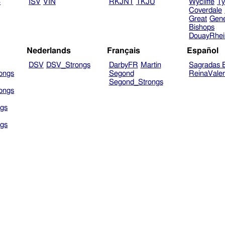
B
ISV
VIN
RKJNT
TKJU
Wycliffe
Ty
Coverdale
Great
Gen
Bishops
DouayRhe
Nederlands
Français
Español
DSV
DSV_Strongs
DarbyFR
Martin
Sagradas E
ongs
Segond
ReinaVale
Segond_Strongs
ongs
gs
gs