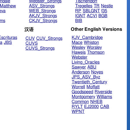
ndale
Webster_Strongs
Tischendorf
Matthew
ASV_Strongs
Tregelles
TR
Nestle
eva
WEB_Strongs
RP
SBLGNT
f35
AKJV_Strongs
IGNT
ACVI
BGB
ims
CKJV_Strongs
BIB
Other English Versions
汉语
scrituras
KJV_Cambridge
CUV
CUV_Strongs
ra
JBS
Mace
Whiston
CUVS
Wesley
Worsley
CUVS_Strongs
Haweis
Thomson
Webster
Living_Oracles
Sawyer
ABU
Anderson
Noyes
JPS_ASV_Byz
Twentieth_Century
Worrell
Moffatt
Goodspeed
Riverside
Montgomery
Williams
Common
NHEB
RYLT
EJ2000
CAB
WPNT