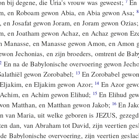
 bij degene, die Uria's vrouw was geweest;
En 
7
, en Roboam gewon Abia, en Abia gewon Asa;
8
, en Josafat gewon Joram, en Joram gewon Ozias
m, en Joatham gewon Achaz, en Achaz gewon Ez
n Manasse, en Manasse gewon Amon, en Amon g
ewon Jechonias, en zijn broeders, omtrent de Bab
En na de Babylonische overvoering gewon Jecho
2
 Salathiël gewon Zorobabel;
En Zorobabel gewon
13
Eljakim, en Eljakim gewon Azor;
En Azor gewo
14
Achim, en Achim gewon Elihud;
En Elihud gew
15
ewon Matthan, en Matthan gewon Jakob;
En Jak
16
n van Maria, uit welke geboren is JEZUS, gezegd
ten dan, van Abraham tot David, zijn veertien ges
 de Babylonische overvoering, zijn veertien geslac