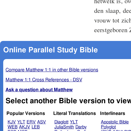
hetwelk is, o
den slaap, de
vrouw tot zi
eerstgeboren 
Online Parallel Study Bible
Compare Matthew 1:1 in other Bible versions
Matthew 1:1 Cross References - DSV
Ask a question about Matthew
Popular Versions
Literal Translations
Interlinears
KJV
YLT
ERV
ASV
Diaglott
YLT
Apostolic Bible
WEB
AKJV
LEB
JuliaSmith
Darby
Polyglot