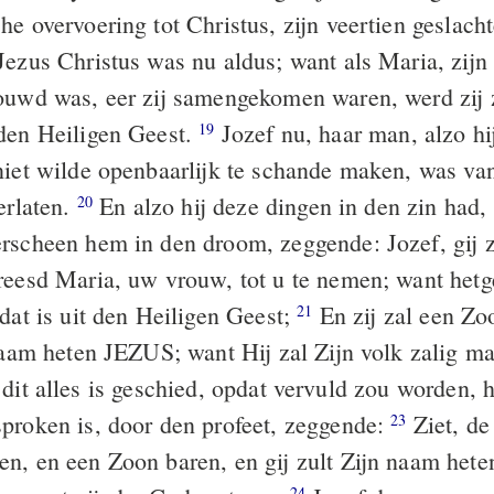
he overvoering tot Christus, zijn veertien geslach
Jezus Christus was nu aldus; want als Maria, zij
ouwd was, eer zij samengekomen waren, werd zij
den Heiligen Geest.
Jozef nu, haar man, alzo hi
19
niet wilde openbaarlijk te schande maken, was va
erlaten.
En alzo hij deze dingen in den zin had, 
20
rscheen hem in den droom, zeggende: Jozef, gij 
reesd Maria, uw vrouw, tot u te nemen; want hetg
dat is uit den Heiligen Geest;
En zij zal een Zo
21
 naam heten JEZUS; want Hij zal Zijn volk zalig m
dit alles is geschied, opdat vervuld zou worden, 
proken is, door den profeet, zeggende:
Ziet, de
23
n, en een Zoon baren, en gij zult Zijn naam het
24