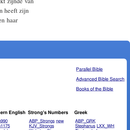
kt zijnde van
 heeft zijn
en haar
Parallel Bible
Advanced Bible Search
Books of the Bible
ern English
Strong's Numbers
Greek
n990
ABP_Strongs
new
ABP_GRK
n1175
KJV_Strongs
Stephanus
LXX_WH