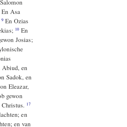
Salomon
En Asa
;
En Ozias
9
ekias;
En
10
ewon Josias;
ylonische
nias
 Abiud, en
n Sadok, en
on Eleazar,
ob gewon
 Christus.
17
lachten; en
hten; en van