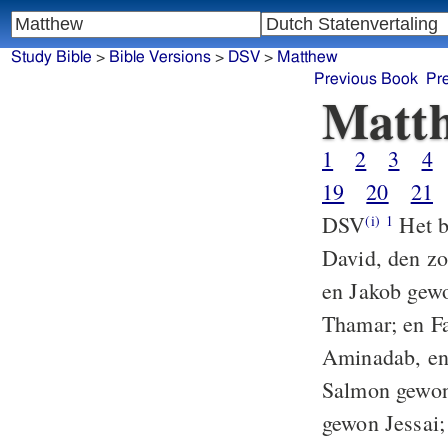
Study Bible
>
Bible Versions
>
DSV
>
Matthew
Previous Book
Pr
Matt
1
2
3
4
19
20
21
DSV
Het b
(i)
1
David, den z
en Jakob gewo
Thamar; en F
Aminadab, en
Salmon gewon
gewon Jessai