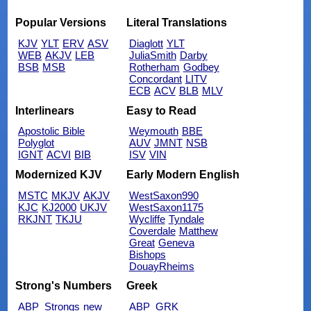
Popular Versions
Literal Translations
KJV
YLT
ERV
ASV
Diaglott
YLT
WEB
AKJV
LEB
JuliaSmith
Darby
BSB
MSB
Rotherham
Godbey
Concordant
LITV
ECB
ACV
BLB
MLV
Interlinears
Easy to Read
Apostolic Bible
Weymouth
BBE
Polyglot
AUV
JMNT
NSB
IGNT
ACVI
BIB
ISV
VIN
Modernized KJV
Early Modern English
MSTC
MKJV
AKJV
WestSaxon990
KJC
KJ2000
UKJV
WestSaxon1175
RKJNT
TKJU
Wycliffe
Tyndale
Coverdale
Matthew
Great
Geneva
Bishops
DouayRheims
Strong's Numbers
Greek
ABP_Strongs
new
ABP_GRK