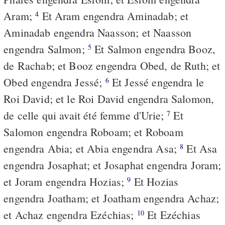
Aram;
Et Aram engendra Aminadab; et
4
Aminadab engendra Naasson; et Naasson
engendra Salmon;
Et Salmon engendra Booz,
5
de Rachab; et Booz engendra Obed, de Ruth; et
Obed engendra Jessé;
Et Jessé engendra le
6
Roi David; et le Roi David engendra Salomon,
de celle qui avait été femme d'Urie;
Et
7
Salomon engendra Roboam; et Roboam
engendra Abia; et Abia engendra Asa;
Et Asa
8
engendra Josaphat; et Josaphat engendra Joram;
et Joram engendra Hozias;
Et Hozias
9
engendra Joatham; et Joatham engendra Achaz;
et Achaz engendra Ezéchias;
Et Ezéchias
10