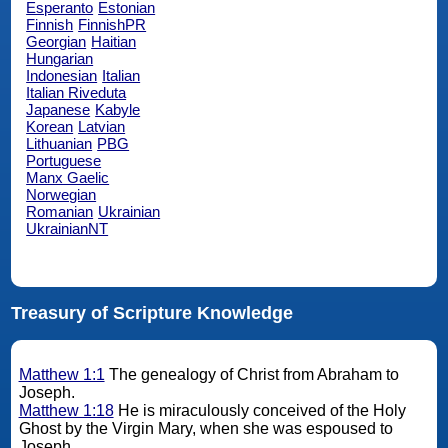
Esperanto
Estonian
Finnish
FinnishPR
Georgian
Haitian
Hungarian
Indonesian
Italian
Italian Riveduta
Japanese
Kabyle
Korean
Latvian
Lithuanian
PBG
Portuguese
Manx Gaelic
Norwegian
Romanian
Ukrainian
UkrainianNT
Treasury of Scripture Knowledge
Matthew 1:1
The genealogy of Christ from Abraham to
Joseph.
Matthew 1:18
He is miraculously conceived of the Holy
Ghost by the Virgin Mary, when she was espoused to
Joseph.