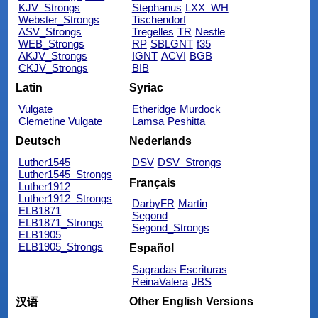
KJV_Strongs
Stephanus
LXX_WH
Webster_Strongs
Tischendorf
ASV_Strongs
Tregelles
TR
Nestle
WEB_Strongs
RP
SBLGNT
f35
AKJV_Strongs
IGNT
ACVI
BGB
CKJV_Strongs
BIB
Latin
Syriac
Vulgate
Etheridge
Murdock
Clemetine Vulgate
Lamsa
Peshitta
Deutsch
Nederlands
Luther1545
DSV
DSV_Strongs
Luther1545_Strongs
Français
Luther1912
Luther1912_Strongs
DarbyFR
Martin
ELB1871
Segond
ELB1871_Strongs
Segond_Strongs
ELB1905
ELB1905_Strongs
Español
Sagradas Escrituras
ReinaValera
JBS
Other English Versions
汉语