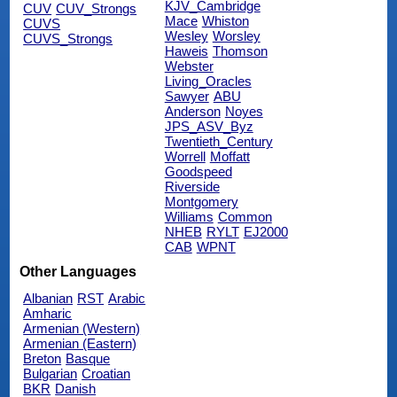
KJV_Cambridge
CUV
CUV_Strongs
Mace
Whiston
CUVS
Wesley
Worsley
CUVS_Strongs
Haweis
Thomson
Webster
Living_Oracles
Sawyer
ABU
Anderson
Noyes
JPS_ASV_Byz
Twentieth_Century
Worrell
Moffatt
Goodspeed
Riverside
Montgomery
Williams
Common
NHEB
RYLT
EJ2000
CAB
WPNT
Other Languages
Albanian
RST
Arabic
Amharic
Armenian (Western)
Armenian (Eastern)
Breton
Basque
Bulgarian
Croatian
BKR
Danish