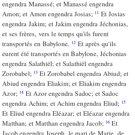
engendra Manassé; et Manassé engendra
Amon; et Amon engendra Josias;
Et Josias
11
engendra Jakim; et Jakim engendra Jéchonias,
et ses frères, vers le temps qu'ils furent
transportés en Babylone.
Et après qu'ils
12
eurent été transportés en Babylone, Jéchonias
engendra Salathiël; et Salathiël engendra
Zorobabel;
Et Zorobabel engendra Abiud; et
13
Abiud engendra Eliakim; et Eliakim engendra
Azor;
Et Azor engendra Sadoc; et Sadoc
14
engendra Achim; et Achim engendra Eliud;
15
Et Eliud engendra Eléazar; et Eléazar engendra
Matthan; et Matthan engendra Jacob;
Et
16
Jacob engendra Joseph, le mari de Marie, de