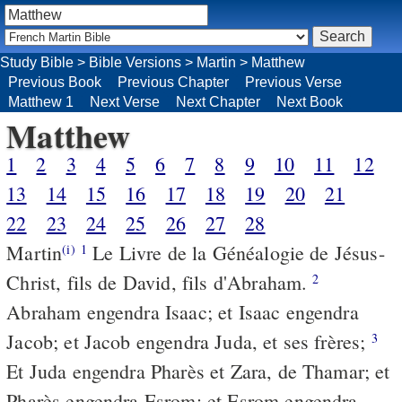
Study Bible
>
Bible Versions
>
Martin
>
Matthew
Previous Book
Previous Chapter
Previous Verse
Matthew 1
Next Verse
Next Chapter
Next Book
Matthew
1
2
3
4
5
6
7
8
9
10
11
12
13
14
15
16
17
18
19
20
21
22
23
24
25
26
27
28
Martin
Le Livre de la Généalogie de Jésus-
(i)
1
Christ, fils de David, fils d'Abraham.
2
Abraham engendra Isaac; et Isaac engendra
Jacob; et Jacob engendra Juda, et ses frères;
3
Et Juda engendra Pharès et Zara, de Thamar; et
Pharès engendra Esrom; et Esrom engendra