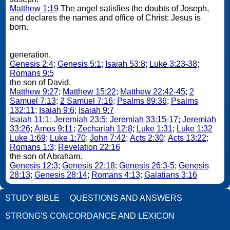
Matthew 1:19
The angel satisfies the doubts of Joseph,
and declares the names and office of Christ: Jesus is
born.
generation.
Genesis 2:4
;
Genesis 5:1
;
Isaiah 53:8
;
Luke 3:23-38
;
Romans 9:5
the son of David.
Matthew 9:27
;
Matthew 15:22
;
Matthew 22:42-45
;
2
Samuel 7:13
;
2 Samuel 7:16
;
Psalms 89:36
;
Psalms
132:11
;
Isaiah 9:6
;
Isaiah 9:7
Isaiah 11:1
;
Jeremiah 23:5
;
Jeremiah 33:15-17
;
Jeremiah
33:26
;
Amos 9:11
;
Zechariah 12:8
;
Luke 1:31
;
Luke 1:32
Luke 1:69
;
Luke 1:70
;
John 7:42
;
Acts 2:30
;
Acts 13:22
;
Romans 1:3
;
Revelation 22:16
the son of Abraham.
Genesis 12:3
;
Genesis 22:18
;
Genesis 26:3-5
;
Genesis
28:13
;
Genesis 28:14
;
Romans 4:13
;
Galatians 3:16
STUDY BIBLE
QUESTIONS AND ANSWERS
STRONG'S CONCORDANCE AND LEXICON