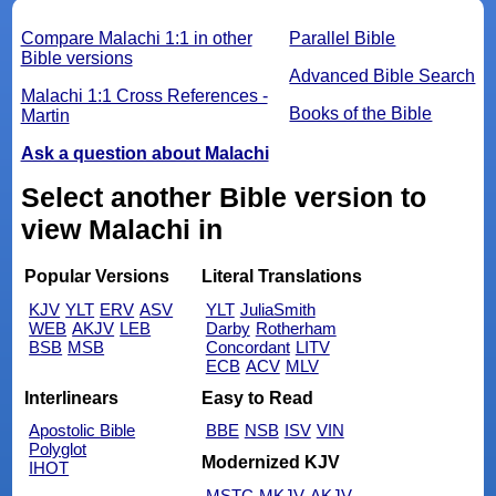
Compare Malachi 1:1 in other
Parallel Bible
Bible versions
Advanced Bible Search
Malachi 1:1 Cross References -
Books of the Bible
Martin
Ask a question about Malachi
Select another Bible version to
view Malachi in
Popular Versions
Literal Translations
KJV
YLT
ERV
ASV
YLT
JuliaSmith
WEB
AKJV
LEB
Darby
Rotherham
BSB
MSB
Concordant
LITV
ECB
ACV
MLV
Interlinears
Easy to Read
Apostolic Bible
BBE
NSB
ISV
VIN
Polyglot
Modernized KJV
IHOT
MSTC
MKJV
AKJV