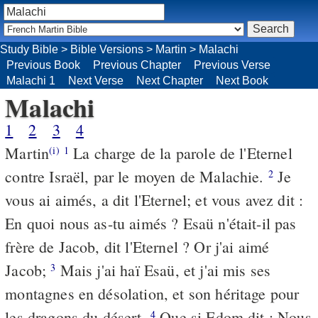
Study Bible
>
Bible Versions
>
Martin
>
Malachi
Previous Book
Previous Chapter
Previous Verse
Malachi 1
Next Verse
Next Chapter
Next Book
Malachi
1
2
3
4
Martin
La charge de la parole de l'Eternel
(i)
1
contre Israël, par le moyen de Malachie.
Je
2
vous ai aimés, a dit l'Eternel; et vous avez dit :
En quoi nous as-tu aimés ? Esaü n'était-il pas
frère de Jacob, dit l'Eternel ? Or j'ai aimé
Jacob;
Mais j'ai haï Esaü, et j'ai mis ses
3
montagnes en désolation, et son héritage pour
les dragons du désert.
Que si Edom dit : Nous
4