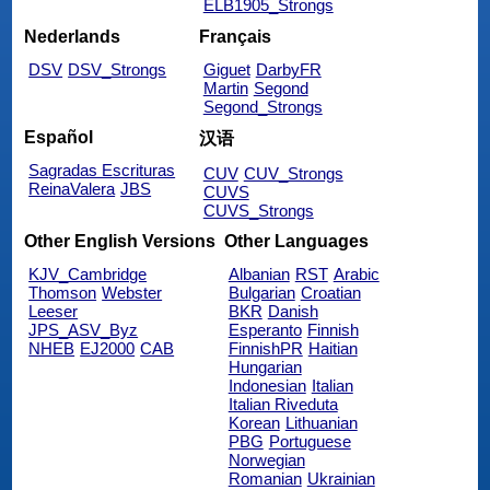
ELB1905_Strongs
Nederlands
Français
DSV
DSV_Strongs
Giguet
DarbyFR
Martin
Segond
Segond_Strongs
Español
汉语
Sagradas Escrituras
CUV
CUV_Strongs
ReinaValera
JBS
CUVS
CUVS_Strongs
Other English Versions
Other Languages
KJV_Cambridge
Albanian
RST
Arabic
Thomson
Webster
Bulgarian
Croatian
Leeser
BKR
Danish
JPS_ASV_Byz
Esperanto
Finnish
NHEB
EJ2000
CAB
FinnishPR
Haitian
Hungarian
Indonesian
Italian
Italian Riveduta
Korean
Lithuanian
PBG
Portuguese
Norwegian
Romanian
Ukrainian