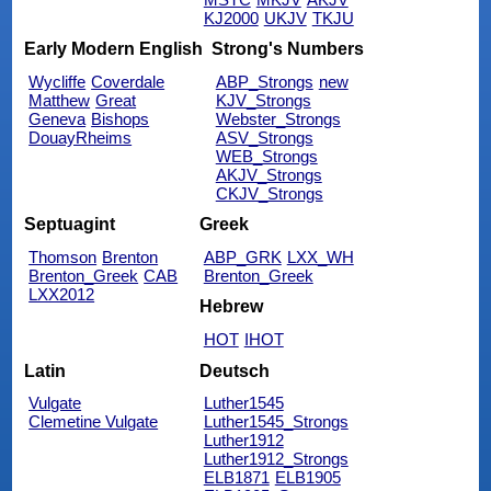
KJ2000
UKJV
TKJU
Early Modern English
Strong's Numbers
Wycliffe
Coverdale
ABP_Strongs
new
Matthew
Great
KJV_Strongs
Geneva
Bishops
Webster_Strongs
DouayRheims
ASV_Strongs
WEB_Strongs
AKJV_Strongs
CKJV_Strongs
Septuagint
Greek
Thomson
Brenton
ABP_GRK
LXX_WH
Brenton_Greek
CAB
Brenton_Greek
LXX2012
Hebrew
HOT
IHOT
Latin
Deutsch
Vulgate
Luther1545
Clemetine Vulgate
Luther1545_Strongs
Luther1912
Luther1912_Strongs
ELB1871
ELB1905