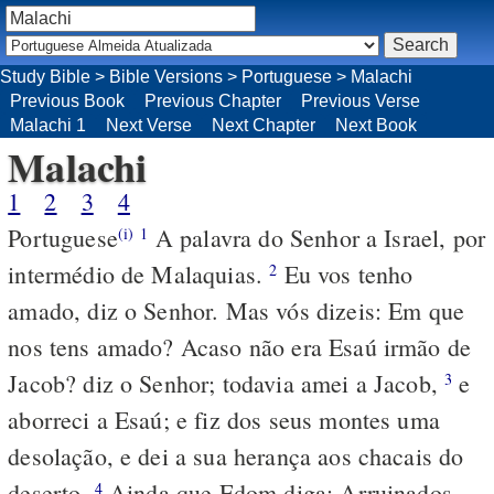
Study Bible
>
Bible Versions
>
Portuguese
>
Malachi
Previous Book
Previous Chapter
Previous Verse
Malachi 1
Next Verse
Next Chapter
Next Book
Malachi
1
2
3
4
Portuguese
A palavra do Senhor a Israel, por
(i)
1
intermédio de Malaquias.
Eu vos tenho
2
amado, diz o Senhor. Mas vós dizeis: Em que
nos tens amado? Acaso não era Esaú irmão de
Jacob? diz o Senhor; todavia amei a Jacob,
e
3
aborreci a Esaú; e fiz dos seus montes uma
desolação, e dei a sua herança aos chacais do
deserto.
Ainda que Edom diga: Arruinados
4