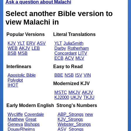
Ask a question about Malachi
Select another Bible version to
view Malachi in
Popular Versions
Literal Translations
KJV
YLT
ERV
ASV
YLT
JuliaSmith
WEB
AKJV
LEB
Darby
Rotherham
BSB
MSB
Concordant
LITV
ECB
ACV
MLV
Interlinears
Easy to Read
Apostolic Bible
BBE
NSB
ISV
VIN
Polyglot
Modernized KJV
IHOT
MSTC
MKJV
AKJV
KJ2000
UKJV
TKJU
Early Modern English
Strong's Numbers
Wycliffe
Coverdale
ABP_Strongs
new
Matthew
Great
KJV_Strongs
Geneva
Bishops
Webster_Strongs
DouayRheims
ASV_Strongs