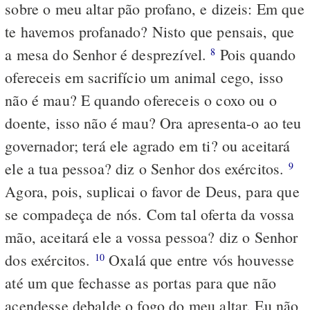
sobre o meu altar pão profano, e dizeis: Em que
te havemos profanado? Nisto que pensais, que
a mesa do Senhor é desprezível.
Pois quando
8
ofereceis em sacrifício um animal cego, isso
não é mau? E quando ofereceis o coxo ou o
doente, isso não é mau? Ora apresenta-o ao teu
governador; terá ele agrado em ti? ou aceitará
ele a tua pessoa? diz o Senhor dos exércitos.
9
Agora, pois, suplicai o favor de Deus, para que
se compadeça de nós. Com tal oferta da vossa
mão, aceitará ele a vossa pessoa? diz o Senhor
dos exércitos.
Oxalá que entre vós houvesse
10
até um que fechasse as portas para que não
acendesse debalde o fogo do meu altar. Eu não