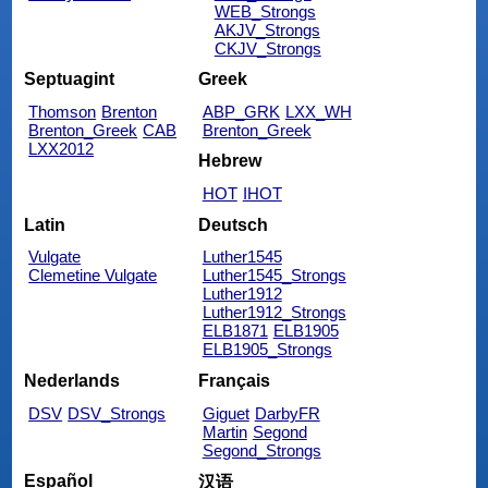
WEB_Strongs
AKJV_Strongs
CKJV_Strongs
Septuagint
Greek
Thomson
Brenton
ABP_GRK
LXX_WH
Brenton_Greek
CAB
Brenton_Greek
LXX2012
Hebrew
HOT
IHOT
Latin
Deutsch
Vulgate
Luther1545
Clemetine Vulgate
Luther1545_Strongs
Luther1912
Luther1912_Strongs
ELB1871
ELB1905
ELB1905_Strongs
Nederlands
Français
DSV
DSV_Strongs
Giguet
DarbyFR
Martin
Segond
Segond_Strongs
Español
汉语