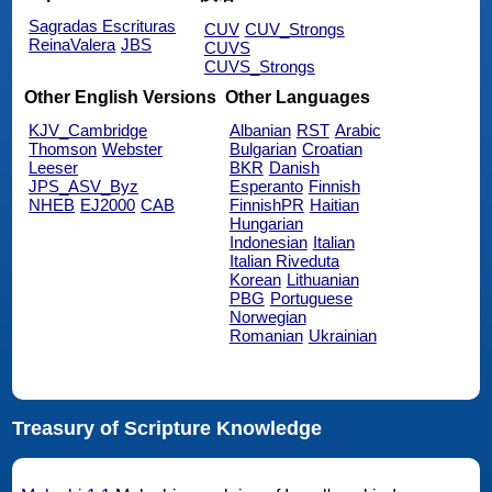
Sagradas Escrituras
CUV
CUV_Strongs
ReinaValera
JBS
CUVS
CUVS_Strongs
Other English Versions
Other Languages
KJV_Cambridge
Albanian
RST
Arabic
Thomson
Webster
Bulgarian
Croatian
Leeser
BKR
Danish
JPS_ASV_Byz
Esperanto
Finnish
NHEB
EJ2000
CAB
FinnishPR
Haitian
Hungarian
Indonesian
Italian
Italian Riveduta
Korean
Lithuanian
PBG
Portuguese
Norwegian
Romanian
Ukrainian
Treasury of Scripture Knowledge