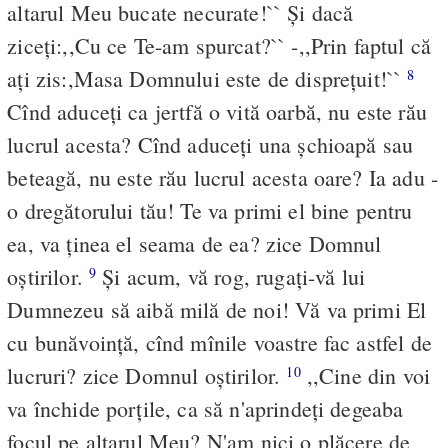
altarul Meu bucate necurate!`` Şi dacă
ziceţi:,,Cu ce Te-am spurcat?`` -,,Prin faptul că
aţi zis:,Masa Domnului este de dispreţuit!``
8
Cînd aduceţi ca jertfă o vită oarbă, nu este rău
lucrul acesta? Cînd aduceţi una şchioapă sau
beteagă, nu este rău lucrul acesta oare? Ia adu -
o dregătorului tău! Te va primi el bine pentru
ea, va ţinea el seama de ea? zice Domnul
oştirilor.
Şi acum, vă rog, rugaţi-vă lui
9
Dumnezeu să aibă milă de noi! Vă va primi El
cu bunăvoinţă, cînd mînile voastre fac astfel de
lucruri? zice Domnul oştirilor.
,,Cine din voi
10
va închide porţile, ca să n'aprindeţi degeaba
focul pe altarul Meu? N'am nici o plăcere de