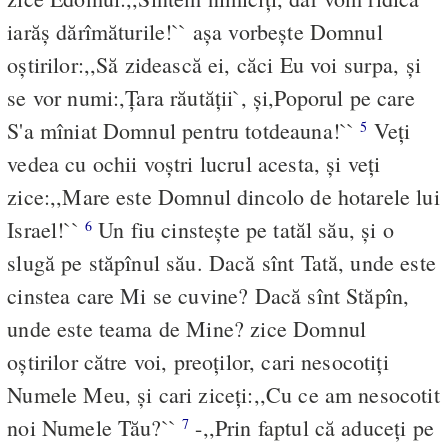
iarăş dărîmăturile!`` aşa vorbeşte Domnul
oştirilor:,,Să zidească ei, căci Eu voi surpa, şi
se vor numi:,Ţara răutăţii`, şi,Poporul pe care
S'a mîniat Domnul pentru totdeauna!``
Veţi
5
vedea cu ochii voştri lucrul acesta, şi veţi
zice:,,Mare este Domnul dincolo de hotarele lui
Israel!``
Un fiu cinsteşte pe tatăl său, şi o
6
slugă pe stăpînul său. Dacă sînt Tată, unde este
cinstea care Mi se cuvine? Dacă sînt Stăpîn,
unde este teama de Mine? zice Domnul
oştirilor către voi, preoţilor, cari nesocotiţi
Numele Meu, şi cari ziceţi:,,Cu ce am nesocotit
noi Numele Tău?``
-,,Prin faptul că aduceţi pe
7