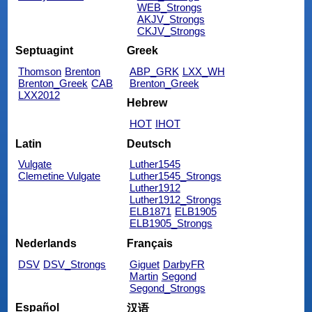
WEB_Strongs
AKJV_Strongs
CKJV_Strongs
Septuagint
Greek
Thomson
Brenton
ABP_GRK
LXX_WH
Brenton_Greek
CAB
Brenton_Greek
LXX2012
Hebrew
HOT
IHOT
Latin
Deutsch
Vulgate
Luther1545
Clemetine Vulgate
Luther1545_Strongs
Luther1912
Luther1912_Strongs
ELB1871
ELB1905
ELB1905_Strongs
Nederlands
Français
DSV
DSV_Strongs
Giguet
DarbyFR
Martin
Segond
Segond_Strongs
Español
汉语