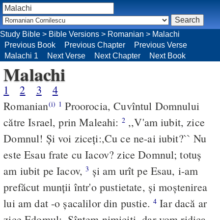
Study Bible
>
Bible Versions
>
Romanian
>
Malachi
Previous Book
Previous Chapter
Previous Verse
Malachi 1
Next Verse
Next Chapter
Next Book
Malachi
1
2
3
4
Romanian
Proorocia, Cuvîntul Domnului
(i)
1
către Israel, prin Maleahi:
,,V'am iubit, zice
2
Domnul! Şi voi ziceţi:,Cu ce ne-ai iubit?`` Nu
este Esau frate cu Iacov? zice Domnul; totuş
am iubit pe Iacov,
şi am urît pe Esau, i-am
3
prefăcut munţii într'o pustietate, şi moştenirea
lui am dat -o şacalilor din pustie.
Iar dacă ar
4
zice Edomul:,,Sîntem nimiciţi, dar vom ridica