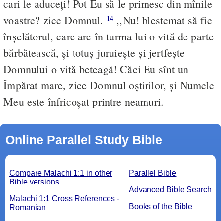
cari le aduceţi! Pot Eu să le primesc din mînile
voastre? zice Domnul.
,,Nu! blestemat să fie
14
înşelătorul, care are în turma lui o vită de parte
bărbătească, şi totuş juruieşte şi jertfeşte
Domnului o vită beteagă! Căci Eu sînt un
Împărat mare, zice Domnul oştirilor, şi Numele
Meu este înfricoşat printre neamuri.
Online Parallel Study Bible
Compare Malachi 1:1 in other
Parallel Bible
Bible versions
Advanced Bible Search
Malachi 1:1 Cross References -
Books of the Bible
Romanian