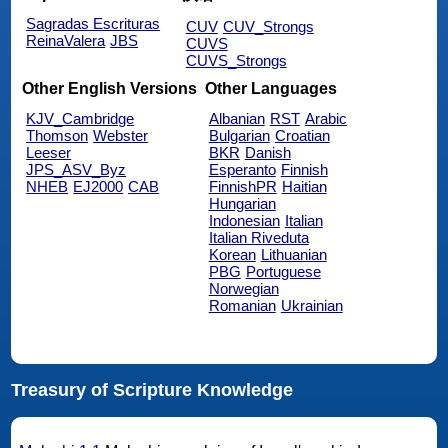
Sagradas Escrituras
CUV
CUV_Strongs
ReinaValera
JBS
CUVS
CUVS_Strongs
Other English Versions
Other Languages
KJV_Cambridge
Albanian
RST
Arabic
Thomson
Webster
Bulgarian
Croatian
Leeser
BKR
Danish
JPS_ASV_Byz
Esperanto
Finnish
NHEB
EJ2000
CAB
FinnishPR
Haitian
Hungarian
Indonesian
Italian
Italian Riveduta
Korean
Lithuanian
PBG
Portuguese
Norwegian
Romanian
Ukrainian
Treasury of Scripture Knowledge