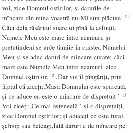
voi, zice Domnul oştirilor, şi darurile de
mîncare din mîna voastră nu-Mi sînt plăcute!
11
Căci dela răsăritul soarelui pînă la asfinţit,
Numele Meu este mare între neamuri, şi
pretutindeni se arde tămîie în cinstea Numelui
Meu şi se aduc daruri de mîncare curate; căci
mare este Numele Meu între neamuri, zice
Domnul oştirilor.
,Dar voi îl pîngăriţi, prin
12
faptul că ziceţi:,Masa Domnului este spurcată,
şi ce aduce ea este o mîncare de dispreţuit!`
13
Voi ziceţi:,Ce mai osteneală!` şi o dispreţuiţi,
zice Domnul oştirilor; şi aduceţi ce este furat,
şchiop sau beteag:,Iată darurile de mîncare pe