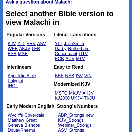
Ask a question about Malachi
Select another Bible version to
view Malachi in
Popular Versions
Literal Translations
KJV
YLT
ERV
ASV
YLT
JuliaSmith
WEB
AKJV
LEB
Darby
Rotherham
BSB
MSB
Concordant
LITV
ECB
ACV
MLV
Interlinears
Easy to Read
Apostolic Bible
BBE
NSB
ISV
VIN
Polyglot
Modernized KJV
IHOT
MSTC
MKJV
AKJV
KJ2000
UKJV
TKJU
Early Modern English
Strong's Numbers
Wycliffe
Coverdale
ABP_Strongs
new
Matthew
Great
KJV_Strongs
Geneva
Bishops
Webster_Strongs
DouayRheims
ASV_Strongs