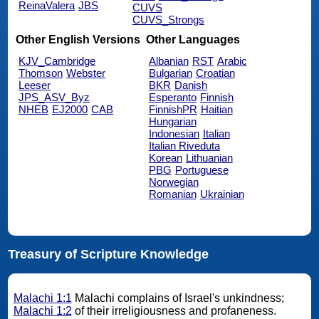
ReinaValera
JBS
CUVS
CUVS_Strongs
Other English Versions
Other Languages
KJV_Cambridge
Albanian
RST
Arabic
Thomson
Webster
Bulgarian
Croatian
Leeser
BKR
Danish
JPS_ASV_Byz
Esperanto
Finnish
NHEB
EJ2000
CAB
FinnishPR
Haitian
Hungarian
Indonesian
Italian
Italian Riveduta
Korean
Lithuanian
PBG
Portuguese
Norwegian
Romanian
Ukrainian
Treasury of Scripture Knowledge
Malachi 1:1
Malachi complains of Israel's unkindness;
Malachi 1:2
of their irreligiousness and profaneness.