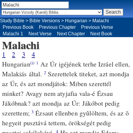
Study Bible
>
Bible Versions
>
Hungarian
>
Malachi
Previous Book
Previous Chapter
Previous Verse
Malachi 1
Next Verse
Next Chapter
Next Book
Malachi
1
2
3
4
Hungarian
Az Úr igéjének terhe Izráel ellen,
(i)
1
Malakiás által.
Szerettelek titeket, azt mondja
2
az Úr, és azt mondjátok: Miben szerettél
minket? Avagy nem atyjafia vala-é Ézsau
Jákóbnak? azt mondja az Úr: Jákóbot pedig
szerettem;
Ézsaut ellenben gyûlöltem, és az õ
3
hegyeit pusztává tettem, örökségét pedig
pusztai sakálokévá.
Ha azt mondja Edom:
4