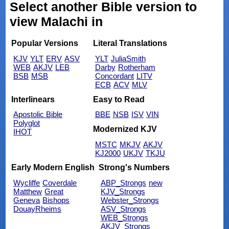
Select another Bible version to
view Malachi in
Popular Versions
Literal Translations
KJV
YLT
ERV
ASV
YLT
JuliaSmith
WEB
AKJV
LEB
Darby
Rotherham
BSB
MSB
Concordant
LITV
ECB
ACV
MLV
Interlinears
Easy to Read
Apostolic Bible
BBE
NSB
ISV
VIN
Polyglot
Modernized KJV
IHOT
MSTC
MKJV
AKJV
KJ2000
UKJV
TKJU
Early Modern English
Strong's Numbers
Wycliffe
Coverdale
ABP_Strongs
new
Matthew
Great
KJV_Strongs
Geneva
Bishops
Webster_Strongs
DouayRheims
ASV_Strongs
WEB_Strongs
AKJV_Strongs