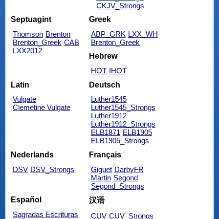
CKJV_Strongs
Septuagint
Greek
Thomson
Brenton
ABP_GRK
LXX_WH
Brenton_Greek
CAB
Brenton_Greek
LXX2012
Hebrew
HOT
IHOT
Latin
Deutsch
Vulgate
Luther1545
Clemetine Vulgate
Luther1545_Strongs
Luther1912
Luther1912_Strongs
ELB1871
ELB1905
ELB1905_Strongs
Nederlands
Français
DSV
DSV_Strongs
Giguet
DarbyFR
Martin
Segond
Segond_Strongs
Español
汉语
Sagradas Escrituras
CUV
CUV_Strongs