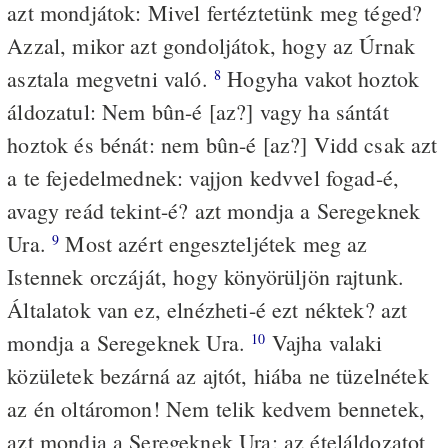
azt mondjátok: Mivel fertéztetünk meg téged?
Azzal, mikor azt gondoljátok, hogy az Úrnak
asztala megvetni való.
Hogyha vakot hoztok
8
áldozatul: Nem bûn-é [az?] vagy ha sántát
hoztok és bénát: nem bûn-é [az?] Vidd csak azt
a te fejedelmednek: vajjon kedvvel fogad-é,
avagy reád tekint-é? azt mondja a Seregeknek
Ura.
Most azért engeszteljétek meg az
9
Istennek orczáját, hogy könyörüljön rajtunk.
Általatok van ez, elnézheti-é ezt néktek? azt
mondja a Seregeknek Ura.
Vajha valaki
10
közületek bezárná az ajtót, hiába ne tüzelnétek
az én oltáromon! Nem telik kedvem bennetek,
azt mondja a Seregeknek Ura; az ételáldozatot