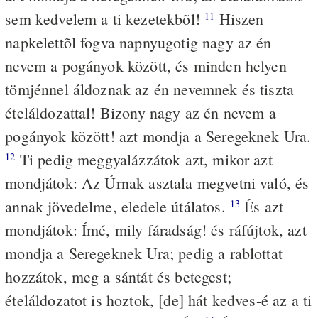
sem kedvelem a ti kezetekbõl!
Hiszen
11
napkelettõl fogva napnyugotig nagy az én
nevem a pogányok között, és minden helyen
tömjénnel áldoznak az én nevemnek és tiszta
ételáldozattal! Bizony nagy az én nevem a
pogányok között! azt mondja a Seregeknek Ura.
Ti pedig meggyalázzátok azt, mikor azt
12
mondjátok: Az Úrnak asztala megvetni való, és
annak jövedelme, eledele útálatos.
És azt
13
mondjátok: Ímé, mily fáradság! és ráfújtok, azt
mondja a Seregeknek Ura; pedig a rablottat
hozzátok, meg a sántát és betegest;
ételáldozatot is hoztok, [de] hát kedves-é az a ti