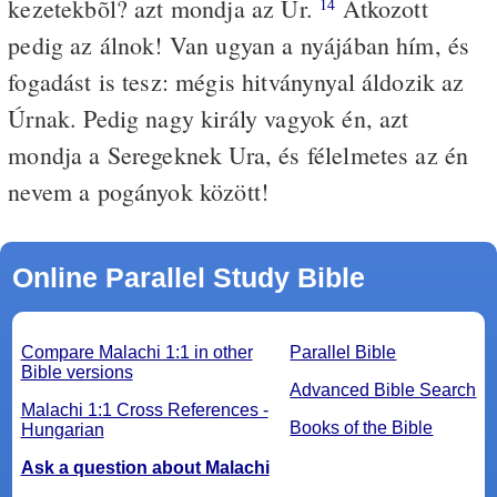
kezetekbõl? azt mondja az Úr.
Átkozott
14
pedig az álnok! Van ugyan a nyájában hím, és
fogadást is tesz: mégis hitványnyal áldozik az
Úrnak. Pedig nagy király vagyok én, azt
mondja a Seregeknek Ura, és félelmetes az én
nevem a pogányok között!
Online Parallel Study Bible
Compare Malachi 1:1 in other
Parallel Bible
Bible versions
Advanced Bible Search
Malachi 1:1 Cross References -
Books of the Bible
Hungarian
Ask a question about Malachi