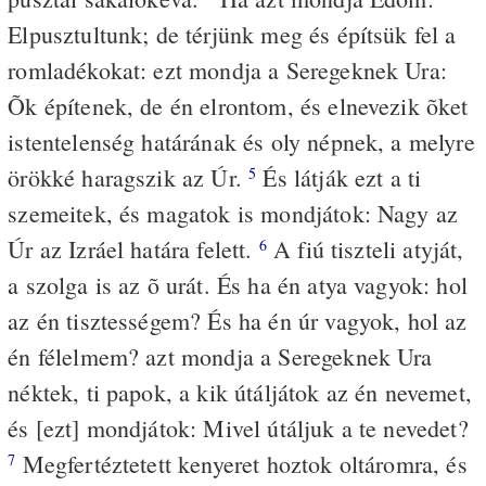
Elpusztultunk; de térjünk meg és építsük fel a
romladékokat: ezt mondja a Seregeknek Ura:
Õk építenek, de én elrontom, és elnevezik õket
istentelenség határának és oly népnek, a melyre
örökké haragszik az Úr.
És látják ezt a ti
5
szemeitek, és magatok is mondjátok: Nagy az
Úr az Izráel határa felett.
A fiú tiszteli atyját,
6
a szolga is az õ urát. És ha én atya vagyok: hol
az én tisztességem? És ha én úr vagyok, hol az
én félelmem? azt mondja a Seregeknek Ura
néktek, ti papok, a kik útáljátok az én nevemet,
és [ezt] mondjátok: Mivel útáljuk a te nevedet?
Megfertéztetett kenyeret hoztok oltáromra, és
7