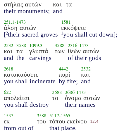
στήλας αυτών
και
τα
their monuments;
and
251.1
-
1473
1581
άλση αυτών
εκκόψετε
[
their sacred groves
you shall cut down];
2
1
2532
3588
1099.3
3588
2316
-
1473
και
τα
γλυπτά
των
θεών αυτών
and
the
carvings
of their gods
2618
4442
2532
κατακαύσετε
πυρί
και
you shall incinerate
by fire;
and
622
3588
3686
-
1473
απολείται
το
όνομα αυτών
you shall destroy
their names
1537
3588
5117
-
1565
εκ
του
τόπου εκείνου
12:4
from out of
that place.