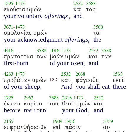
1595
-
1473
2532
3588
εκούσια υμών
και
τας
your voluntary
offerings
,
and
3671
-
1473
3588
ομολογίας υμών
τα
your acknowledgment
offerings
,
the
4416
3588
1016
-
1473
2532
3588
πρωτότοκα
των
βοών υμών
και
των
first-born
of your oxen,
and
4263
-
1473
2532
2068
1563
προβάτων υμών
και
φάγεσθε
εκεί
12:7
of your sheep.
And
you shall eat
there
1725
2962
3588
2316
-
1473
2532
έναντι
κυρίου
του
θεού υμών
και
before
the
lord
your God,
and
2165
1909
3956
3739
ευφρανθήσεσθε
επί
πάσιν
ου