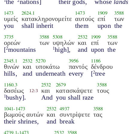
the
nations]
their gods,
whose
lands
1
2
1473
2624.1
1473
1909
3588
υμείς
κατακληρονομείτε
αυτούς
επί
των
you
shall inherit
them
upon
the
3735
3588
5308
2532
1909
3588
ορεών
των
υψηλών
και
επί
των
[
mountains
high],
and
upon
the
2
1
2345.1
2532
5270
3956
1186
θινών
και
υποκάτω
παντός
δένδρου
hills,
and
underneath
every
[
tree
2
1160.3
2532
2679
3588
δασέως
και
κατασκάψετε
τους
12:3
bushy].
And
you shall raze
1
1041
-
1473
2532
4937
3588
βωμούς αυτών
και
συντρίψετε
τας
their shrines,
and
break
4739.1
-
1473
2532
3588