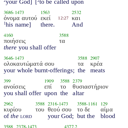
your God]
[
to be called upon
2
2
3686
-
1473
1563
2532
όνομα αυτού
εκεί
και
12:27
his name]
there.
And
1
4160
3588
ποιήσεις
τα
there
you shall offer
3646
-
1473
3588
2907
ολοκαυτώματά σου
τα
κρέα
your whole burnt-offerings;
the
meats
399
1909
3588
2379
ανοίσεις
επί
το
θυσιαστήριον
you shall offer
upon
the
altar
2962
3588
2316
-
1473
3588
-
1161
129
κυρίου
του
θεού σου
το δε
αίμα
of
the
lord
your God;
but the
blood
3588
2378
-
1473
4377.2