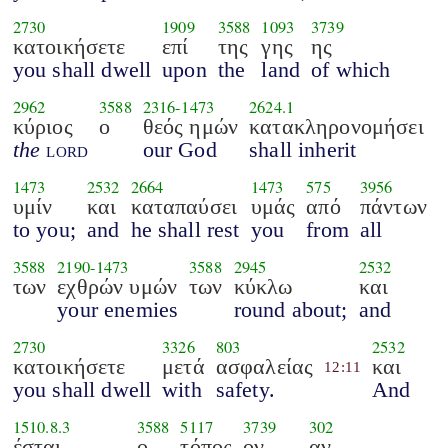
2730
1909
3588
1093
3739
κατοικήσετε
επί
της
γης
ης
you shall dwell
upon
the
land
of which
2962
3588
2316
-
1473
2624.1
κύριος
ο
θεός ημών
κατακληρονομήσει
the
lord
our God
shall inherit
1473
2532
2664
1473
575
3956
υμίν
και
καταπαύσει
υμάς
από
πάντων
to you;
and
he shall rest
you
from
all
3588
2190
-
1473
3588
2945
2532
των
εχθρών υμών
των
κύκλω
και
your enemies
round about;
and
2730
3326
803
2532
κατοικήσετε
μετά
ασφαλείας
και
12:11
you shall dwell
with
safety.
And
1510.8.3
3588
5117
3739
302
έσται
ο
τόπος
ον
αν