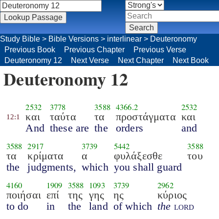
Study Bible
>
Bible Versions
>
interlinear
>
Deuteronomy
Previous Book
Previous Chapter
Previous Verse
Deuteronomy 12
Next Verse
Next Chapter
Next Book
Deuteronomy 12
2532
3778
3588
4366.2
2532
και
ταύτα
τα
προστάγματα
και
12:1
And
these are
the
orders
and
3588
2917
3739
5442
3588
τα
κρίματα
α
φυλάξεσθε
του
the
judgments,
which
you shall guard
4160
1909
3588
1093
3739
2962
ποιήσαι
επί
της
γης
ης
κύριος
to do
in
the
land
of which
the
lord