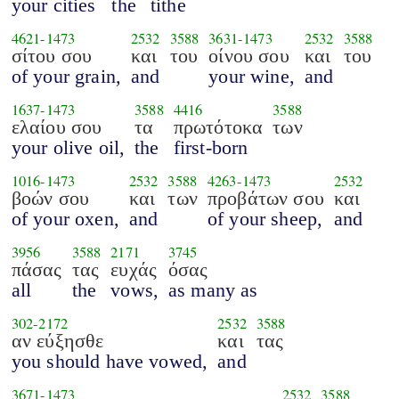
your cities
the
tithe
4621
-
1473
2532
3588
3631
-
1473
2532
3588
σίτου σου
και
του
οίνου σου
και
του
of your grain,
and
your wine,
and
1637
-
1473
3588
4416
3588
ελαίου σου
τα
πρωτότοκα
των
your olive oil,
the
first-born
1016
-
1473
2532
3588
4263
-
1473
2532
βοών σου
και
των
προβάτων σου
και
of your oxen,
and
of your sheep,
and
3956
3588
2171
3745
πάσας
τας
ευχάς
όσας
all
the
vows,
as many as
302
-
2172
2532
3588
αν εύξησθε
και
τας
you should have vowed,
and
3671
-
1473
2532
3588