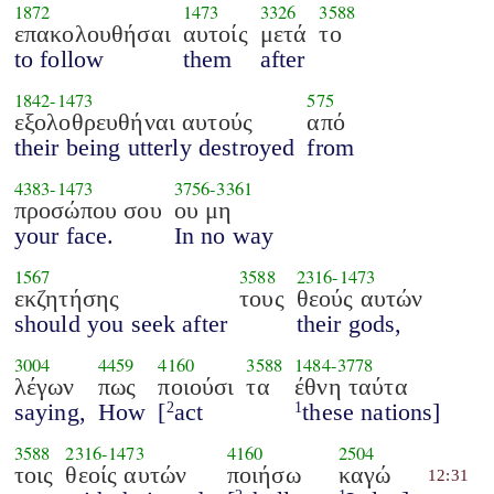
1872
1473
3326
3588
επακολουθήσαι
αυτοίς
μετά
το
to follow
them
after
1842
-
1473
575
εξολοθρευθήναι αυτούς
από
their being utterly destroyed
from
4383
-
1473
3756
-
3361
προσώπου σου
ου μη
your face.
In no way
1567
3588
2316
-
1473
εκζητήσης
τους
θεούς αυτών
should you seek after
their gods,
3004
4459
4160
3588
1484
-
3778
λέγων
πως
ποιούσι
τα
έθνη ταύτα
saying,
How
[
act
these nations]
2
1
3588
2316
-
1473
4160
2504
τοις
θεοίς αυτών
ποιήσω
καγώ
12:31