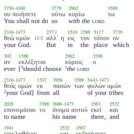
3756
-
4160
3779
2962
3588
ου ποιήσετε
ούτω
κυρίω
τω
You shall not do
so
with the
lord
2316
-
1473
237.1
1519
3588
5117
3739
θεώ υμών
αλλ΄ η
εις
τον
τόπον
ον
12:5
your God.
But
in
the
place
which
302
1586
2962
3588
αν
εκλέξηται
κύριος
ο
ever
[
should choose
the
lord
3
1
2316
-
1473
1537
3956
3588
5443
-
1473
θεός υμών
εκ
πασών
των
φυλών υμών
your God]
from
all
of your tribes
2
2028
3588
3686
-
1473
1563
2532
επονομάσαι
το
όνομα αυτού
εκεί
και
to name
his name
there,
and
1941
2532
1567
επικληθήναι
και
εκζητήσετε