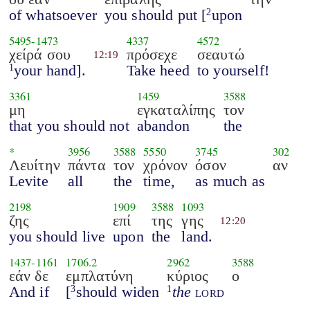
of whatsoever
you should put [
upon
2
5495
-
1473
4337
4572
χείρά σου
πρόσεχε
σεαυτώ
12:19
your hand].
Take heed
to yourself!
1
3361
1459
3588
μη
εγκαταλίπης
τον
that you should not
abandon
the
*
3956
3588
5550
3745
302
Λευίτην
πάντα
τον
χρόνον
όσον
αν
Levite
all
the
time,
as much as
2198
1909
3588
1093
ζης
επί
της
γης
12:20
you should live
upon
the
land.
1437
-
1161
1706.2
2962
3588
εάν δε
εμπλατύνη
κύριος
ο
And if
[
should widen
the
lord
3
1