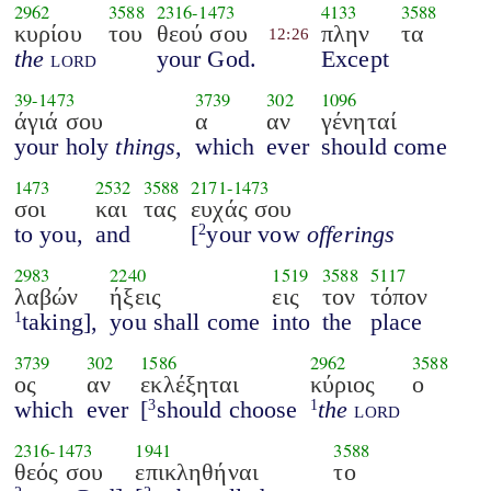
2962
3588
2316
-
1473
4133
3588
κυρίου
του
θεού σου
πλην
τα
12:26
the
lord
your God.
Except
39
-
1473
3739
302
1096
άγιά σου
α
αν
γένηταί
your holy
things
,
which
ever
should come
1473
2532
3588
2171
-
1473
σοι
και
τας
ευχάς σου
to you,
and
[
your vow
offerings
2
2983
2240
1519
3588
5117
λαβών
ήξεις
εις
τον
τόπον
taking],
you shall come
into
the
place
1
3739
302
1586
2962
3588
ος
αν
εκλέξηται
κύριος
ο
which
ever
[
should choose
the
lord
3
1
2316
-
1473
1941
3588
θεός σου
επικληθήναι
το