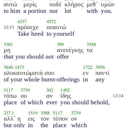
αυτώ
μερίς
ουδέ
κλήρος
μεθ΄
υμών
to him
a portion
nor
lot
with
you.
4337
4572
πρόσεχε
σεαυτώ
12:13
Take heed
to yourself
3361
399
3588
μη
ανενέγκης
τα
that
you should not
offer
3646
-
1473
1722
3956
ολοκαυτώματά σου
εν
παντί
of your whole burnt-offerings
in
any
5117
3739
302
1492
τόπω
ου
αν
ίδης
12:14
place
of which
ever
you should behold,
237.1
1519
3588
5117
3739
αλλ΄ η
εις
τον
τόπον
ον
but only
in
the
place
which