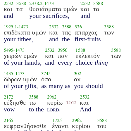
2532
3588
2378.2
-
1473
2532
3588
και
τα
θυσιάσματα υμών
και
τα
and
your sacrifices,
and
1925.1
-
1473
2532
3588
536
3588
επιδέκατα υμών
και
τας
απαρχάς
των
your tithes,
and
the
first-fruits
5495
-
1473
2532
3956
1588
3588
χειρών υμών
και
παν
εκλεκτόν
των
of your hands,
and
every
choice
thing
1435
-
1473
3745
302
δώρων υμών
όσα
αν
of your gifts,
as many as
you should
2172
3588
2962
2532
εύξησθε
τω
κυρίω
και
12:12
vow
to the
lord
.
And
2165
1725
2962
3588
ευφρανθήσεσθε
έναντι
κυρίου
του