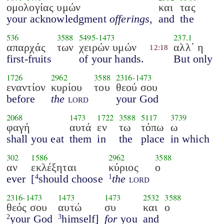
ομολογίας υμών
και
τας
your acknowledgment
offerings
,
and
the
536
3588
5495
-
1473
237.1
απαρχάς
των
χειρών υμών
αλλ΄ η
12:18
first-fruits
of your hands.
But only
1726
2962
3588
2316
-
1473
εναντίον
κυρίου
του
θεού σου
before
the
lord
your God
2068
1473
1722
3588
5117
3739
φαγή
αυτά
εν
τω
τόπω
ω
shall you eat
them
in
the
place
in which
302
1586
2962
3588
αν
εκλέξηται
κύριος
ο
ever
[
should choose
the
lord
4
1
2316
-
1473
1473
1473
2532
3588
θεός σου
αυτώ
συ
και
ο
your God
himself]
for
you
and
2
3