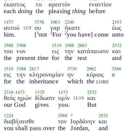
έκαστος
το
αρεστόν
εναντίον
each
doing
the
pleasing
thing
before
1473
3756
1063
2240
2193
αυτού
ου
γαρ
ήκατε
έως
12:9
him.
[
not
For
you have] come
unto
3
1
2
3588
3568
1519
3588
2663
2532
του
νυν
εις
την
κατάπαυσιν
και
the
present
time
for
the
rest
and
1519
3588
2817
3739
2962
3588
εις
την
κληρονομίαν
ην
κύριος
ο
for
the
inheritance
which
the
lord
2316
-
1473
1325
1473
2532
θεός ημών
δίδωσιν
υμίν
και
12:10
our God
gives
you.
But
1224
3588
*
2532
διαβήσεσθε
τον
Ιορδάνην
και
you shall pass over
the
Jordan,
and