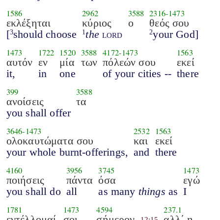
1586
2962
3588
2316
-
1473
εκλέξηται
κύριος
ο
θεός σου
[
should choose
the
lord
your God]
3
1
2
1473
1722
1520
3588
4172
-
1473
1563
αυτόν
εν
μία
των
πόλεών σου
εκεί
it,
in
one
of your cities --
there
399
3588
ανοίσεις
τα
you shall offer
3646
-
1473
2532
1563
ολοκαυτώματα σου
και
εκεί
your whole burnt-offerings,
and
there
4160
3956
3745
1473
ποιήσεις
πάντα
όσα
εγώ
you shall do
all
as many
things
as
I
1781
1473
4594
237.1
εντέλλομαί
σοι
σήμερον
αλλ΄ η
12:15