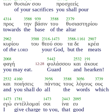
των
θυσιών σου
προσχεείς
of your sacrifices
you shall pour
4314
3588
939
3588
2379
προς
την
βάσιν
του
θυσιαστηρίου
towards
the
base
of the
altar
2962
3588
2316
-
1473
3588
-
1161
2907
κυρίου
του
θεού σου
τα δε
κρέα
of
the
lord
your God,
but the
meats
2068
5442
2532
191
φαγή
φυλάσσου
και
άκουε
12:28
you may eat.
Guard
and
hearken!
2532
4160
3956
3588
3056
3739
και
ποιήσεις
πάντας
τους
λόγους
ους
and
you shall do
all
the
words
which
1473
1781
1473
2443
2095
εγώ
εντέλλομαί
σοι
ίνα
ευ
I
give charge
to you,
that
good