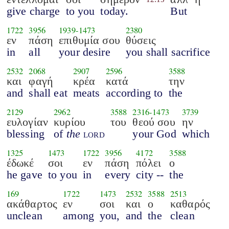
give charge
to you
today.
But
1722
3956
1939
-
1473
2380
εν
πάση
επιθυμία σου
θύσεις
in
all
your desire
you shall sacrifice
2532
2068
2907
2596
3588
και
φαγή
κρέα
κατά
την
and
shall eat
meats
according to
the
2129
2962
3588
2316
-
1473
3739
ευλογίαν
κυρίου
του
θεού σου
ην
blessing
of
the
lord
your God
which
1325
1473
1722
3956
4172
3588
έδωκέ
σοι
εν
πάση
πόλει
ο
he gave
to you
in
every
city --
the
169
1722
1473
2532
3588
2513
ακάθαρτος
εν
σοι
και
ο
καθαρός
unclean
among
you,
and
the
clean