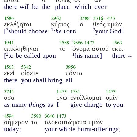
there will be
the
place
which
ever
1586
2962
3588
2316
-
1473
εκλέξηται
κύριος
ο
θεός υμών
[
should choose
the
lord
your God]
3
1
2
1941
3588
3686
-
1473
1563
επικληθήναι
το
όνομα αυτού
εκεί
[
to be called upon
his name]
there --
2
1
1563
5342
3956
εκεί
οίσετε
πάντα
there
you shall bring
all
3745
1473
1781
1473
όσα
εγώ
εντέλλομαι
υμίν
as many
things
as
I
give charge
to you
4594
3588
3646
-
1473
σήμερον
τα
ολοκαυτώματα υμών
today;
your whole burnt-offerings,