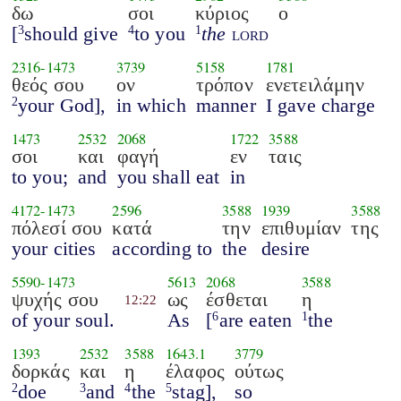
δω
σοι
κύριος
ο
[
should give
to you
the
lord
3
4
1
2316
-
1473
3739
5158
1781
θεός σου
ον
τρόπον
ενετειλάμην
your God],
in which
manner
I gave charge
2
1473
2532
2068
1722
3588
σοι
και
φαγή
εν
ταις
to you;
and
you shall eat
in
4172
-
1473
2596
3588
1939
3588
πόλεσί σου
κατά
την
επιθυμίαν
της
your cities
according to
the
desire
5590
-
1473
5613
2068
3588
ψυχής σου
ως
έσθεται
η
12:22
of your soul.
As
[
are eaten
the
6
1
1393
2532
3588
1643.1
3779
δορκάς
και
η
έλαφος
ούτως
doe
and
the
stag],
so
2
3
4
5