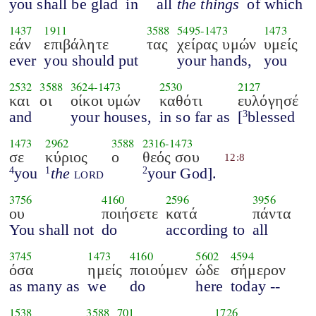
you shall be glad
in
all
the things
of which
1437
1911
3588
5495
-
1473
1473
εάν
επιβάλητε
τας
χείρας υμών
υμείς
ever
you should put
your hands,
you
2532
3588
3624
-
1473
2530
2127
και
οι
οίκοι υμών
καθότι
ευλόγησέ
and
your houses,
in so far as
[
blessed
3
1473
2962
3588
2316
-
1473
σε
κύριος
ο
θεός σου
12:8
you
the
lord
your God].
4
1
2
3756
4160
2596
3956
ου
ποιήσετε
κατά
πάντα
You shall not
do
according to
all
3745
1473
4160
5602
4594
όσα
ημείς
ποιούμεν
ώδε
σήμερον
as many as
we
do
here
today --
1538
3588
701
1726