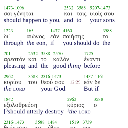
1473
-
1096
2532
3588
5207
-
1473
σοι γένηται
και
τοις
υιοίς σου
should happen to you,
and
to
your sons
1223
165
1437
4160
3588
δι΄
αιώνος
εάν
ποιήσης
το
through
the
eon,
if
you should do
the
701
2532
3588
2570
1725
αρεστόν
και
το
καλόν
έναντι
pleasing
and
the
good
thing
before
2962
3588
2316
-
1473
1437
-
1161
κυρίου
του
θεού σου
εάν δε
12:29
the
lord
your God.
But if
1842
2962
3588
εξολοθρεύση
κύριος
ο
[
should utterly destroy
the
lord
3
1
2316
-
1473
3588
1484
1519
3739
θεός σου
τα
έθνη
εις
ους