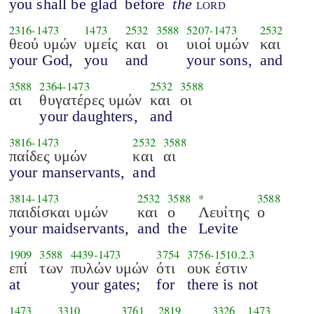
you shall be glad
before
the
lord
2316
-
1473
1473
2532
3588
5207
-
1473
2532
θεού υμών
υμείς
και
οι
υιοί υμών
και
your God,
you
and
your sons,
and
3588
2364
-
1473
2532
3588
αι
θυγατέρες υμών
και
οι
your daughters,
and
3816
-
1473
2532
3588
παίδες υμών
και
αι
your manservants,
and
3814
-
1473
2532
3588
*
3588
παιδίσκαι υμών
και
ο
Λευίτης
ο
your maidservants,
and
the
Levite
1909
3588
4439
-
1473
3754
3756
-
1510.2.3
επί
των
πυλών υμών
ότι
ουκ έστιν
at
your gates;
for
there is not
1473
3310
3761
2819
3326
1473