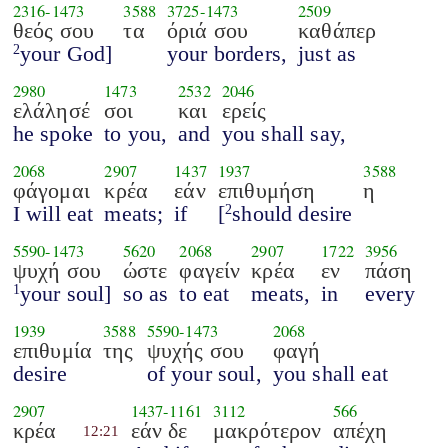
2316
-
1473
3588
3725
-
1473
2509
θεός σου
τα
όριά σου
καθάπερ
your God]
your borders,
just as
2
2980
1473
2532
2046
ελάλησέ
σοι
και
ερείς
he spoke
to you,
and
you shall say,
2068
2907
1437
1937
3588
φάγομαι
κρέα
εάν
επιθυμήση
η
I will eat
meats;
if
[
should desire
2
5590
-
1473
5620
2068
2907
1722
3956
ψυχή σου
ώστε
φαγείν
κρέα
εν
πάση
your soul]
so as
to eat
meats,
in
every
1
1939
3588
5590
-
1473
2068
επιθυμία
της
ψυχής σου
φαγή
desire
of your soul,
you shall eat
2907
1437
-
1161
3112
566
κρέα
εάν δε
μακρότερον
απέχη
12:21