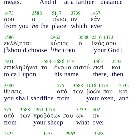
meats.
And if
at a farther
distance
1473
3588
5117
3739
1437
σου
ο
τόπος
ον
εάν
from you
be
the
place
which
ever
1586
2962
3588
2316
-
1473
εκλέξηται
κύριος
ο
θεός σου
[
should choose
the
lord
your God]
3
1
2
1941
3588
3686
-
1473
1563
2532
επικληθήναι
το
όνομα αυτού
εκεί
και
to call upon
his name
there,
then
2380
575
3588
1016
-
1473
2532
θύσεις
από
των
βοών σου
και
you shall sacrifice
from
your oxen,
and
575
3588
4263
-
1473
3739
302
από
των
προβάτων σου
ων
αν
from
your sheep
what
ever
1325
1473
2962
3588