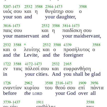
5207
-
1473
2532
3588
2364
-
1473
3588
υιός σου
και
η
θυγάτηρ σου
ο
your son
and
your daughter,
3816
-
1473
2532
3588
3814
-
1473
παις σου
και
η
παιδίσκη σου
your manservant
and
your maidservant,
2532
3588
*
2532
3588
4339
3588
και
ο
λευίτης
και
ο
προσήλυτος
ο
and
the
Levite,
and
the
foreigner
1722
3588
4172
-
1473
2532
2165
εν
ταις
πόλεσί σου
και
ευφρανθήση
in
your cities.
And
you shall be glad
1726
2962
3588
2316
-
1473
1909
3956
εναντίον
κυρίου
του
θεού σου
επί
πάντα
before
the
lord
your God
over
all
3739
-
1437
1911
3588
ου εάν
επιβάλης
την