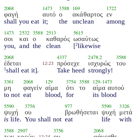
2068
1473
3588
169
1722
φαγή
αυτό
ο
ακάθαρτος
εν
shall you eat
it;
the
unclean
among
1473
2532
3588
2513
5615
σοι
και
ο
καθαρός
ωσαύτως
you,
and
the
clean
[
likewise
2
2068
4337
2478.2
3588
έδεται
πρόσεχε
ισχυρώς
του
12:23
shall eat it].
Take heed
strongly!
1
3361
2068
129
3754
3588
129
-
1473
μη
φαγείν
αίμα
ότι
το
αίμα αυτού
to not
eat
blood,
for
its blood
5590
3756
977
5590
3326
ψυχή
ου
βρωθήσεται
ψυχή
μετά
is
life.
You shall not
eat
life
with
3588
2907
3756
2068
των
κρεών
ου
φάγεσθε
12:24