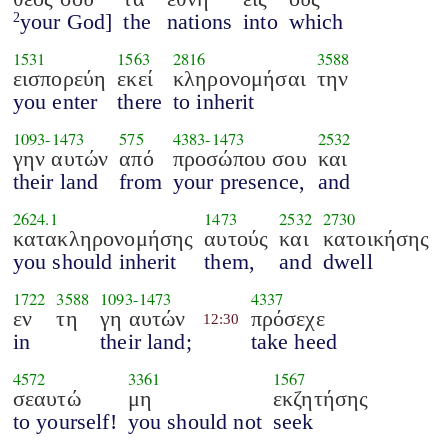
your God]
the
nations
into
which
2
1531
1563
2816
3588
εισπορεύη
εκεί
κληρονομήσαι
την
you enter
there
to inherit
1093
-
1473
575
4383
-
1473
2532
γην αυτών
από
προσώπου σου
και
their land
from
your presence,
and
2624.1
1473
2532
2730
κατακληρονομήσης
αυτούς
και
κατοικήσης
you should inherit
them,
and
dwell
1722
3588
1093
-
1473
4337
εν
τη
γη αυτών
πρόσεχε
12:30
in
their land;
take heed
4572
3361
1567
σεαυτώ
μη
εκζητήσης
to yourself!
you should not
seek