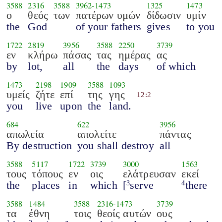
3588
2316
3588
3962
-
1473
1325
1473
ο
θεός
των
πατέρων υμών
δίδωσιν
υμίν
the
God
of your fathers
gives
to you
1722
2819
3956
3588
2250
3739
εν
κλήρω
πάσας
τας
ημέρας
ας
by
lot,
all
the
days
of which
1473
2198
1909
3588
1093
υμείς
ζήτε
επί
της
γης
12:2
you
live
upon
the
land.
684
622
3956
απωλεία
απολείτε
πάντας
By destruction
you shall destroy
all
3588
5117
1722
3739
3000
1563
τους
τόπους
εν
οις
ελάτρευσαν
εκεί
the
places
in
which
[
serve
there
3
4
3588
1484
3588
2316
-
1473
3739
τα
έθνη
τοις
θεοίς αυτών
ους