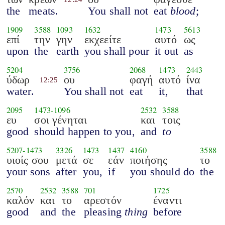
the
meats.
You shall not
eat
blood
;
1909
3588
1093
1632
1473
5613
επί
την
γην
εκχεείτε
αυτό
ως
upon
the
earth
you shall pour
it out
as
5204
3756
2068
1473
2443
ύδωρ
ου
φαγή
αυτό
ίνα
12:25
water.
You shall not
eat
it,
that
2095
1473
-
1096
2532
3588
ευ
σοι γένηται
και
τοις
good
should happen to you,
and
to
5207
-
1473
3326
1473
1437
4160
3588
υιοίς σου
μετά
σε
εάν
ποιήσης
το
your sons
after
you,
if
you should do
the
2570
2532
3588
701
1725
καλόν
και
το
αρεστόν
έναντι
good
and
the
pleasing
thing
before