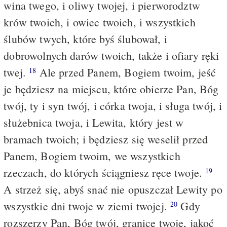
wina twego, i oliwy twojej, i pierworodztw
krów twoich, i owiec twoich, i wszystkich
ślubów twych, które byś ślubował, i
dobrowolnych darów twoich, także i ofiary ręki
twej.
Ale przed Panem, Bogiem twoim, jeść
18
je będziesz na miejscu, które obierze Pan, Bóg
twój, ty i syn twój, i córka twoja, i sługa twój, i
służebnica twoja, i Lewita, który jest w
bramach twoich; i będziesz się weselił przed
Panem, Bogiem twoim, we wszystkich
rzeczach, do których ściągniesz ręce twoje.
19
A strzeż się, abyś snać nie opuszczał Lewity po
wszystkie dni twoje w ziemi twojej.
Gdy
20
rozszerzy Pan, Bóg twój, granicę twoję, jakoć