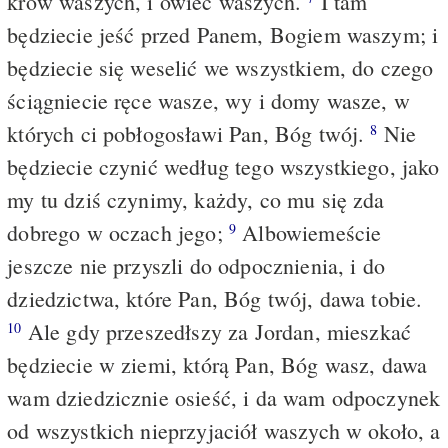
krów waszych, i owiec waszych.
I tam
będziecie jeść przed Panem, Bogiem waszym; i
będziecie się weselić we wszystkiem, do czego
ściągniecie ręce wasze, wy i domy wasze, w
których ci pobłogosławi Pan, Bóg twój.
Nie
8
będziecie czynić według tego wszystkiego, jako
my tu dziś czynimy, każdy, co mu się zda
dobrego w oczach jego;
Albowiemeście
9
jeszcze nie przyszli do odpocznienia, i do
dziedzictwa, które Pan, Bóg twój, dawa tobie.
Ale gdy przeszedłszy za Jordan, mieszkać
10
będziecie w ziemi, którą Pan, Bóg wasz, dawa
wam dziedzicznie osieść, i da wam odpoczynek
od wszystkich nieprzyjaciół waszych w około, a