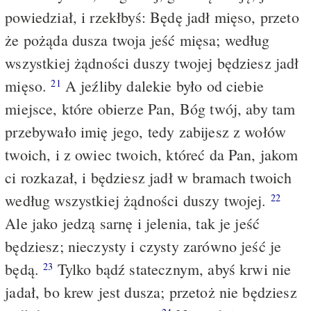
powiedział, i rzekłbyś: Będę jadł mięso, przeto
że pożąda dusza twoja jeść mięsa; według
wszystkiej żądności duszy twojej będziesz jadł
mięso.
A jeźliby dalekie było od ciebie
21
miejsce, które obierze Pan, Bóg twój, aby tam
przebywało imię jego, tedy zabijesz z wołów
twoich, i z owiec twoich, któreć da Pan, jakom
ci rozkazał, i będziesz jadł w bramach twoich
według wszystkiej żądności duszy twojej.
22
Ale jako jedzą sarnę i jelenia, tak je jeść
będziesz; nieczysty i czysty zarówno jeść je
będą.
Tylko bądź statecznym, abyś krwi nie
23
jadał, bo krew jest dusza; przetoż nie będziesz