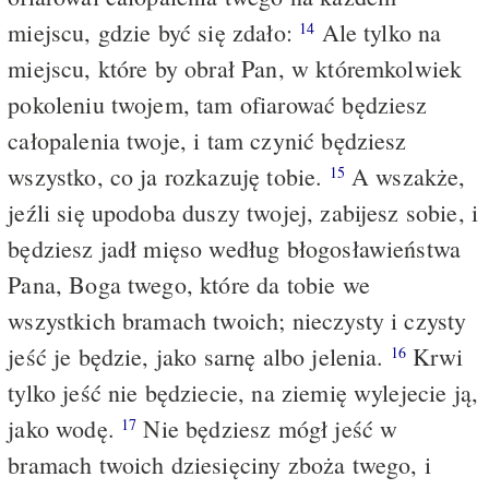
miejscu, gdzie być się zdało:
Ale tylko na
14
miejscu, które by obrał Pan, w któremkolwiek
pokoleniu twojem, tam ofiarować będziesz
całopalenia twoje, i tam czynić będziesz
wszystko, co ja rozkazuję tobie.
A wszakże,
15
jeźli się upodoba duszy twojej, zabijesz sobie, i
będziesz jadł mięso według błogosławieństwa
Pana, Boga twego, które da tobie we
wszystkich bramach twoich; nieczysty i czysty
jeść je będzie, jako sarnę albo jelenia.
Krwi
16
tylko jeść nie będziecie, na ziemię wylejecie ją,
jako wodę.
Nie będziesz mógł jeść w
17
bramach twoich dziesięciny zboża twego, i