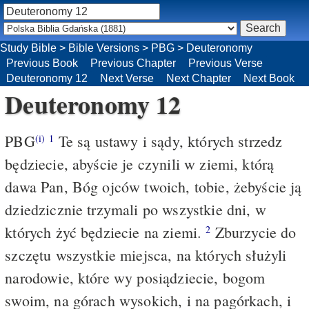
Study Bible
>
Bible Versions
>
PBG
>
Deuteronomy
Previous Book
Previous Chapter
Previous Verse
Deuteronomy 12
Next Verse
Next Chapter
Next Book
Deuteronomy 12
PBG
Te są ustawy i sądy, których strzedz
(i)
1
będziecie, abyście je czynili w ziemi, którą
dawa Pan, Bóg ojców twoich, tobie, żebyście ją
dziedzicznie trzymali po wszystkie dni, w
których żyć będziecie na ziemi.
Zburzycie do
2
szczętu wszystkie miejsca, na których służyli
narodowie, które wy posiądziecie, bogom
swoim, na górach wysokich, i na pagórkach, i