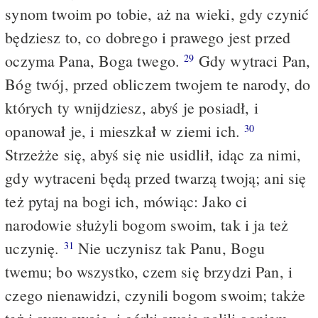
synom twoim po tobie, aż na wieki, gdy czynić
będziesz to, co dobrego i prawego jest przed
oczyma Pana, Boga twego.
Gdy wytraci Pan,
29
Bóg twój, przed obliczem twojem te narody, do
których ty wnijdziesz, abyś je posiadł, i
opanował je, i mieszkał w ziemi ich.
30
Strzeżże się, abyś się nie usidlił, idąc za nimi,
gdy wytraceni będą przed twarzą twoją; ani się
też pytaj na bogi ich, mówiąc: Jako ci
narodowie służyli bogom swoim, tak i ja też
uczynię.
Nie uczynisz tak Panu, Bogu
31
twemu; bo wszystko, czem się brzydzi Pan, i
czego nienawidzi, czynili bogom swoim; także