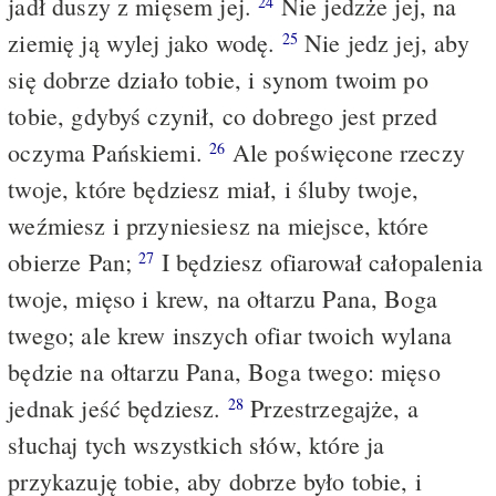
jadł duszy z mięsem jej.
Nie jedzże jej, na
24
ziemię ją wylej jako wodę.
Nie jedz jej, aby
25
się dobrze działo tobie, i synom twoim po
tobie, gdybyś czynił, co dobrego jest przed
oczyma Pańskiemi.
Ale poświęcone rzeczy
26
twoje, które będziesz miał, i śluby twoje,
weźmiesz i przyniesiesz na miejsce, które
obierze Pan;
I będziesz ofiarował całopalenia
27
twoje, mięso i krew, na ołtarzu Pana, Boga
twego; ale krew inszych ofiar twoich wylana
będzie na ołtarzu Pana, Boga twego: mięso
jednak jeść będziesz.
Przestrzegajże, a
28
słuchaj tych wszystkich słów, które ja
przykazuję tobie, aby dobrze było tobie, i