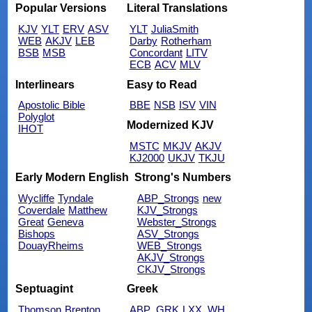
Popular Versions
Literal Translations
KJV
YLT
ERV
ASV
YLT
JuliaSmith
WEB
AKJV
LEB
Darby
Rotherham
BSB
MSB
Concordant
LITV
ECB
ACV
MLV
Interlinears
Easy to Read
Apostolic Bible
BBE
NSB
ISV
VIN
Polyglot
Modernized KJV
IHOT
MSTC
MKJV
AKJV
KJ2000
UKJV
TKJU
Early Modern English
Strong's Numbers
Wycliffe
Tyndale
ABP_Strongs
new
Coverdale
Matthew
KJV_Strongs
Great
Geneva
Webster_Strongs
Bishops
ASV_Strongs
DouayRheims
WEB_Strongs
AKJV_Strongs
CKJV_Strongs
Septuagint
Greek
Thomson
Brenton
ABP_GRK
LXX_WH