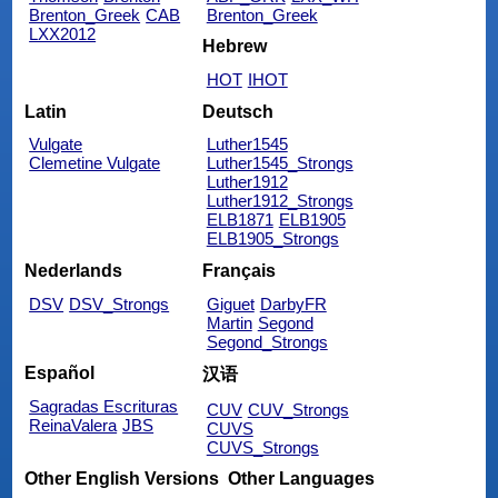
Brenton_Greek
CAB
Brenton_Greek
LXX2012
Hebrew
HOT
IHOT
Latin
Deutsch
Vulgate
Luther1545
Clemetine Vulgate
Luther1545_Strongs
Luther1912
Luther1912_Strongs
ELB1871
ELB1905
ELB1905_Strongs
Nederlands
Français
DSV
DSV_Strongs
Giguet
DarbyFR
Martin
Segond
Segond_Strongs
Español
汉语
Sagradas Escrituras
CUV
CUV_Strongs
ReinaValera
JBS
CUVS
CUVS_Strongs
Other English Versions
Other Languages