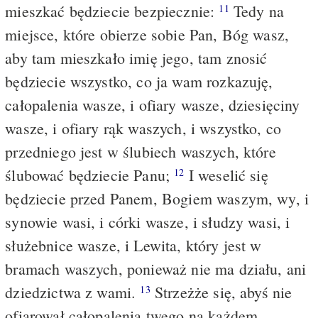
mieszkać będziecie bezpiecznie:
Tedy na
11
miejsce, które obierze sobie Pan, Bóg wasz,
aby tam mieszkało imię jego, tam znosić
będziecie wszystko, co ja wam rozkazuję,
całopalenia wasze, i ofiary wasze, dziesięciny
wasze, i ofiary rąk waszych, i wszystko, co
przedniego jest w ślubiech waszych, które
ślubować będziecie Panu;
I weselić się
12
będziecie przed Panem, Bogiem waszym, wy, i
synowie wasi, i córki wasze, i słudzy wasi, i
służebnice wasze, i Lewita, który jest w
bramach waszych, ponieważ nie ma działu, ani
dziedzictwa z wami.
Strzeżże się, abyś nie
13
ofiarował całopalenia twego na każdem