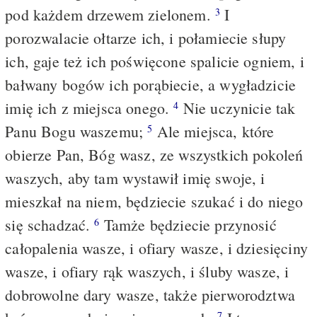
pod każdem drzewem zielonem.
I
3
porozwalacie ołtarze ich, i połamiecie słupy
ich, gaje też ich poświęcone spalicie ogniem, i
bałwany bogów ich porąbiecie, a wygładzicie
imię ich z miejsca onego.
Nie uczynicie tak
4
Panu Bogu waszemu;
Ale miejsca, które
5
obierze Pan, Bóg wasz, ze wszystkich pokoleń
waszych, aby tam wystawił imię swoje, i
mieszkał na niem, będziecie szukać i do niego
się schadzać.
Tamże będziecie przynosić
6
całopalenia wasze, i ofiary wasze, i dziesięciny
wasze, i ofiary rąk waszych, i śluby wasze, i
dobrowolne dary wasze, także pierworodztwa
7