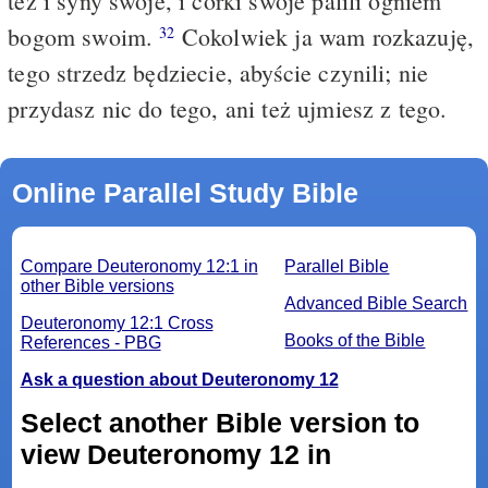
też i syny swoje, i córki swoje palili ogniem
bogom swoim.
Cokolwiek ja wam rozkazuję,
32
tego strzedz będziecie, abyście czynili; nie
przydasz nic do tego, ani też ujmiesz z tego.
Online Parallel Study Bible
Compare Deuteronomy 12:1 in
Parallel Bible
other Bible versions
Advanced Bible Search
Deuteronomy 12:1 Cross
Books of the Bible
References - PBG
Ask a question about Deuteronomy 12
Select another Bible version to
view Deuteronomy 12 in