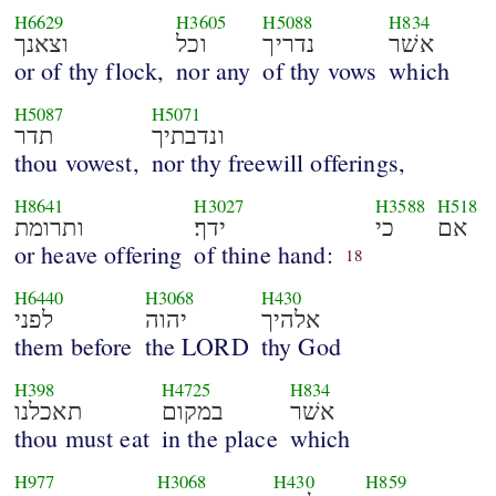
H6629
H3605
H5088
H834
אשׁר
נדריך
וכל
וצאנך
or of thy flock,
nor any
of thy vows
which
H5087
H5071
ונדבתיך
תדר
thou vowest,
nor thy freewill offerings,
H8641
H3027
H3588
H518
אם
כי
ידך׃
ותרומת
or heave offering
of thine hand:
18
H6440
H3068
H430
אלהיך
יהוה
לפני
them before
the LORD
thy God
H398
H4725
H834
אשׁר
במקום
תאכלנו
thou must eat
in the place
which
H977
H3068
H430
H859