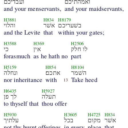
ואמהתיכם
ועבדיכם
and your menservants,
and your maidservants,
H3881
H834
H8179
בשׁעריכם
אשׁר
והלוי
and the Levite
that
within your gates;
H3588
H369
H2506
לו חלק
אין
כי
forasmuch
as he hath no
part
H5159
H854
H8104
השׁמר
אתכם׃
ונחלה
nor inheritance
with
Take heed
13
H6435
H5927
תעלה
לך פן
to thyself that
thou offer
H5930
H3605
H4725
H834
אשׁר
מקום
בכל
עלתיך
not thy burnt offerings
in every
place
that