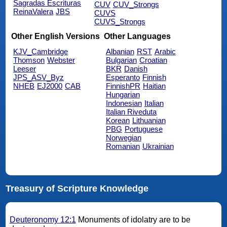
Sagradas Escrituras
CUV
CUV_Strongs
ReinaValera
JBS
CUVS
CUVS_Strongs
Other English Versions
Other Languages
KJV_Cambridge
Albanian
RST
Arabic
Thomson
Webster
Bulgarian
Croatian
Leeser
BKR
Danish
JPS_ASV_Byz
Esperanto
Finnish
NHEB
EJ2000
CAB
FinnishPR
Haitian
Hungarian
Indonesian
Italian
Italian Riveduta
Korean
Lithuanian
PBG
Portuguese
Norwegian
Romanian
Ukrainian
Treasury of Scripture Knowledge
Deuteronomy 12:1
Monuments of idolatry are to be