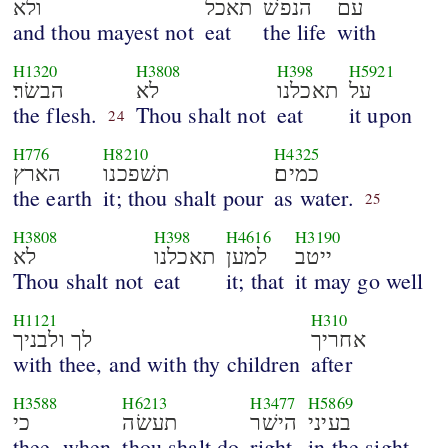
עם
הנפשׁ
תאכל
ולא
and thou mayest not
eat
the life
with
H1320
H3808
H398
H5921
על
תאכלנו
לא
הבשׂר׃
the flesh.
Thou shalt not
eat
it upon
24
H776
H8210
H4325
כמים׃
תשׁפכנו
הארץ
the earth
it; thou shalt pour
as water.
25
H3808
H398
H4616
H3190
ייטב
למען
תאכלנו
לא
Thou shalt not
eat
it; that
it may go well
H1121
H310
אחריך
לך ולבניך
with thee, and with thy children
after
H3588
H6213
H3477
H5869
בעיני
הישׁר
תעשׂה
כי
thee, when
thou shalt do
right
in the sight