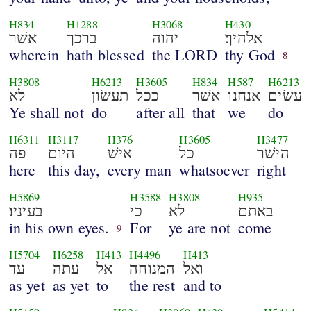
H834
H1288
H3068
H430
אלהיך׃
יהוה
ברכך
אשׁר
wherein
hath blessed
the LORD
thy God
8
H3808
H6213
H3605
H834
H587
H6213
עשׂים
אנחנו
אשׁר
ככל
תעשׂון
לא
Ye shall not
do
after all
that
we
do
H6311
H3117
H376
H3605
H3477
הישׁר
כל
אישׁ
היום
פה
here
this day,
every man
whatsoever
right
H5869
H3588
H3808
H935
באתם
לא
כי
בעיניו׃
in his own eyes.
For
ye are not
come
9
H5704
H6258
H413
H4496
H413
ואל
המנוחה
אל
עתה
עד
as yet
as yet
to
the rest
and to