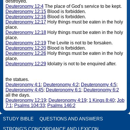
destroyed.
Deuteronomy 12:4
The place of God's service to be kept.
Deuteronomy 12:15
Blood is forbidden.
Deuteronomy 12:16
Blood is forbidden.
Deuteronomy 12:17
Holy things must be eaten in the holy
place.
Deuteronomy 12:18
Holy things must be eaten in the holy
place.
Deuteronomy 12:19
The Levite is not to be forsaken.
Deuteronomy 12:20
Blood is forbidden.
Deuteronomy 12:26
Holy things must be eaten in the holy
place.
Deuteronomy 12:29
Idolatry is not to be enquired after.
the statues.
Deuteronomy 4:1
;
Deuteronomy 4:2
;
Deuteronomy 4:5
;
Deuteronomy 4:45
;
Deuteronomy 6:1
;
Deuteronomy 6:2
all the days.
Deuteronomy 12:19
;
Deuteronomy 4:19
;
1 Kings 8:40
;
Job
7:1
;
Psalms 104:33
;
Psalms 146:2
STUDY BIBLE
QUESTIONS AND ANSWERS
STRONG'S CONCORDANCE AND LEXICON