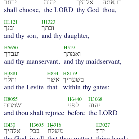
בו אתה
אלהיך
יהוה
יבחר
shall choose,
the LORD
thy God
thou,
H1121
H1323
ובתך
ובנך
and thy son,
and thy daughter,
H5650
H519
ואמתך
ועבדך
and thy manservant,
and thy maidservant,
H3881
H834
H8179
בשׁעריך
אשׁר
והלוי
and the Levite
that
within thy gates:
H8055
H6440
H3068
יהוה
לפני
ושׂמחת
and thou shalt rejoice
before
the LORD
H430
H3605
H4916
H3027
ידך׃
משׁלח
בכל
אלהיך
thy God
in all
that thou puttest
thine hands