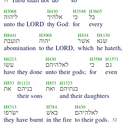
31
H3068
H430
H3588
H3605
כל
כי
אלהיך
ליהוה
unto the LORD
thy God:
for
every
H8441
H3068
H834
H8130
שׂנא
אשׁר
יהוה
תועבת
abomination
to the LORD,
which
he hateth,
H6213
H430
H3588
H1571
גם
כי
לאלהיהם
עשׂו
have they done
unto their gods;
for
even
H853
H1121
H853
H1323
בנתיהם
ואת
בניהם
את
their sons
and their daughters
H8313
H784
H430
לאלהיהם׃
באשׁ
ישׂרפו
they have burnt
in the fire
to their gods.
32