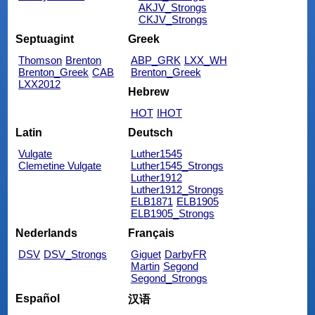
AKJV_Strongs
CKJV_Strongs
Septuagint
Greek
Thomson
Brenton
ABP_GRK
LXX_WH
Brenton_Greek
CAB
Brenton_Greek
LXX2012
Hebrew
HOT
IHOT
Latin
Deutsch
Vulgate
Luther1545
Clemetine Vulgate
Luther1545_Strongs
Luther1912
Luther1912_Strongs
ELB1871
ELB1905
ELB1905_Strongs
Nederlands
Français
DSV
DSV_Strongs
Giguet
DarbyFR
Martin
Segond
Segond_Strongs
Español
汉语