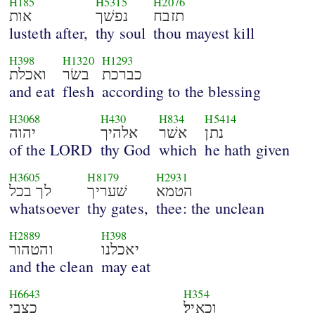
H185
H5315
H2076
תזבח
נפשׁך
אות
lusteth after,
thy soul
thou mayest kill
H398
H1320
H1293
כברכת
בשׂר
ואכלת
and eat
flesh
according to the blessing
H3068
H430
H834
H5414
נתן
אשׁר
אלהיך
יהוה
of the LORD
thy God
which
he hath given
H3605
H8179
H2931
הטמא
שׁעריך
לך בכל
whatsoever
thy gates,
thee: the unclean
H2889
H398
יאכלנו
והטהור
and the clean
may eat
H6643
H354
וכאיל׃
כצבי