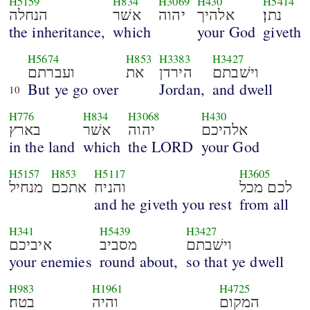
H5159
H834
H3069
H430
H5414
נתן׃
אלהיך
יהוה
אשׁר
הנחלה
the inheritance,
which
your God
giveth
H5674
H853
H3383
H3427
וישׁבתם
הירדן
את
ועברתם
But ye go over
Jordan,
and dwell
10
H776
H834
H3068
H430
אלהיכם
יהוה
אשׁר
בארץ
in the land
which
the LORD
your God
H5157
H853
H5117
H3605
לכם מכל
והניח
אתכם
מנחיל
and he giveth you rest
from all
H341
H5439
H3427
וישׁבתם
מסביב
איביכם
your enemies
round about,
so that ye dwell
H983
H1961
H4725
המקום
והיה
בטח׃