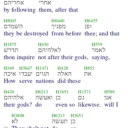
אחרי
אחריהם
by following
them, after that
H8045
H6440
H6435
ופן
מפניך
השׁמדם
they be destroyed
from before
thee; and that
H1875
H430
H559
לאמר
לאלהיהם
תדרשׁ
thou inquire
not after their gods,
saying,
H349
H5647
H1471
H428
H853
את
האלה
הגוים
יעבדו
איכה
How
serve
nations
did these
H430
H6213
H3651
H1571
H589
אני׃
גם
כן
ואעשׂה
אלהיהם
their gods?
do
even so
likewise.
will I
H3808
H6213
H3651
כן
תעשׂה
לא
Thou shalt not
do
so