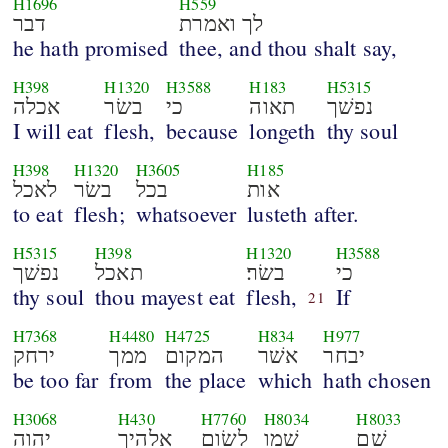
H1696
H559
לך ואמרת
דבר
he hath promised
thee, and thou shalt say,
H398
H1320
H3588
H183
H5315
נפשׁך
תאוה
כי
בשׂר
אכלה
I will eat
flesh,
because
longeth
thy soul
H398
H1320
H3605
H185
אות
בכל
בשׂר
לאכל
to eat
flesh;
whatsoever
lusteth after.
H5315
H398
H1320
H3588
כי
בשׂר׃
תאכל
נפשׁך
thy soul
thou mayest eat
flesh,
If
21
H7368
H4480
H4725
H834
H977
יבחר
אשׁר
המקום
ממך
ירחק
be too far
from
the place
which
hath chosen
H3068
H430
H7760
H8034
H8033
שׁם
שׁמו
לשׂום
אלהיך
יהוה