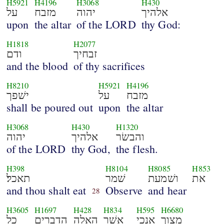
H5921
H4196
H3068
H430
אלהיך
יהוה
מזבח
על
upon
the altar
of the LORD
thy God:
H1818
H2077
זבחיך
ודם
and the blood
of thy sacrifices
H8210
H5921
H4196
מזבח
על
ישׁפך
shall be poured out
upon
the altar
H3068
H430
H1320
והבשׂר
אלהיך
יהוה
of the LORD
thy God,
the flesh.
H398
H8104
H8085
H853
את
ושׁמעת
שׁמר
תאכל׃
and thou shalt eat
Observe
and hear
28
H3605
H1697
H428
H834
H595
H6680
מצוך
אנכי
אשׁר
האלה
הדברים
כל