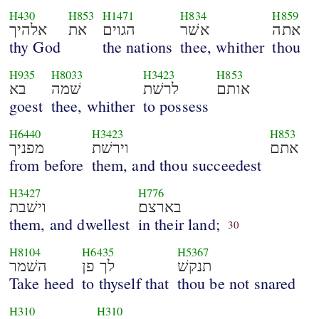
H430
H853
H1471
H834
H859
אתה
אשׁר
הגוים
את
אלהיך
thy God
the nations
thee, whither
thou
H935
H8033
H3423
H853
אותם
לרשׁת
שׁמה
בא
goest
thee, whither
to possess
H6440
H3423
H853
אתם
וירשׁת
מפניך
from before
them, and thou succeedest
H3427
H776
בארצם׃
וישׁבת
them, and dwellest
in their land;
30
H8104
H6435
H5367
תנקשׁ
לך פן
השׁמר
Take heed
to thyself that
thou be not snared
H310
H310