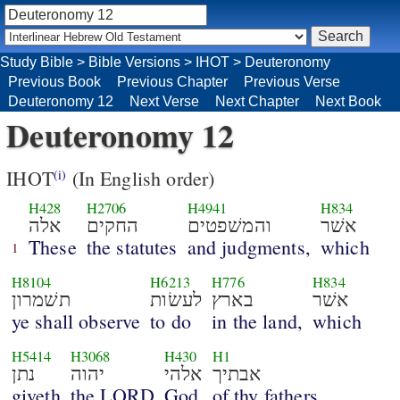
Study Bible
>
Bible Versions
>
IHOT
>
Deuteronomy
Previous Book
Previous Chapter
Previous Verse
Deuteronomy 12
Next Verse
Next Chapter
Next Book
Deuteronomy 12
IHOT
(In English order)
(i)
H428
H2706
H4941
H834
אשׁר
והמשׁפטים
החקים
אלה
These
the statutes
and judgments,
which
1
H8104
H6213
H776
H834
אשׁר
בארץ
לעשׂות
תשׁמרון
ye shall observe
to do
in the land,
which
H5414
H3068
H430
H1
אבתיך
אלהי
יהוה
נתן
giveth
the LORD
God
of thy fathers