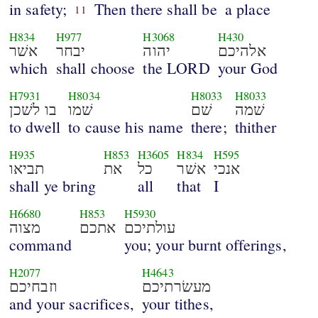
in safety;
Then there shall be
a place
11
H834
H977
H3068
H430
אלהיכם
יהוה
יבחר
אשׁר
which
shall choose
the LORD
your God
H7931
H8034
H8033
H8033
שׁמה
שׁם
שׁמו
בו לשׁכן
to dwell
to cause his name
there;
thither
H935
H853
H3605
H834
H595
אנכי
אשׁר
כל
את
תביאו
shall ye bring
all
that
I
H6680
H853
H5930
עולתיכם
אתכם
מצוה
command
you; your burnt offerings,
H2077
H4643
מעשׂרתיכם
וזבחיכם
and your sacrifices,
your tithes,