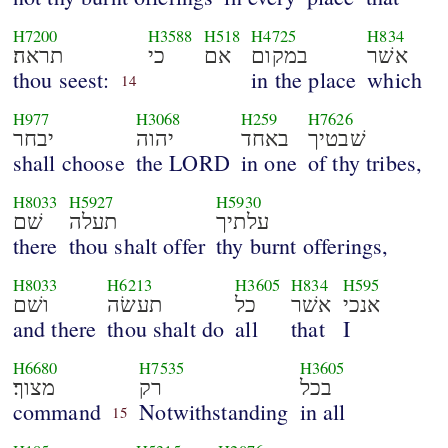
H7200
H3588
H518
H4725
H834
אשׁר
במקום
אם
כי
תראה׃
thou seest:
in the place
which
14
H977
H3068
H259
H7626
שׁבטיך
באחד
יהוה
יבחר
shall choose
the LORD
in one
of thy tribes,
H8033
H5927
H5930
עלתיך
תעלה
שׁם
there
thou shalt offer
thy burnt offerings,
H8033
H6213
H3605
H834
H595
אנכי
אשׁר
כל
תעשׂה
ושׁם
and there
thou shalt do
all
that
I
H6680
H7535
H3605
בכל
רק
מצוך׃
command
Notwithstanding
in all
15