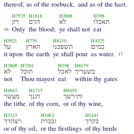
thereof, as of the roebuck,
and as of the hart.
H7535
H1818
H3808
H398
תאכלו
לא
הדם
רק
Only
the blood;
ye shall not
eat
16
H5921
H776
H8210
H4325
כמים׃
תשׁפכנו
הארץ
על
it upon
the earth
ye shall pour
as water.
17
H3808
H3201
H398
H8179
בשׁעריך
לאכל
תוכל
לא
not
Thou mayest
eat
within thy gates
H4643
H1715
H8492
ותירשׁך
דגנך
מעשׂר
the tithe
of thy corn,
or of thy wine,
H3323
H1062
H1241
בקרך
ובכרת
ויצהרך
or of thy oil,
or the firstlings
of thy herds