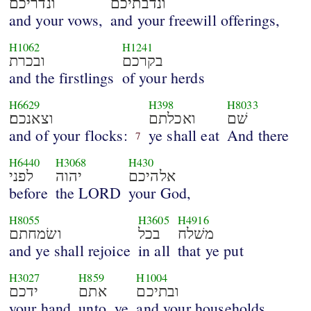
ונדבתיכם
ונדריכם
and your vows,
and your freewill offerings,
H1062
H1241
בקרכם
ובכרת
and the firstlings
of your herds
H6629
H398
H8033
שׁם
ואכלתם
וצאנכם׃
and of your flocks:
ye shall eat
And there
7
H6440
H3068
H430
אלהיכם
יהוה
לפני
before
the LORD
your God,
H8055
H3605
H4916
משׁלח
בכל
ושׂמחתם
and ye shall rejoice
in all
that ye put
H3027
H859
H1004
ובתיכם
אתם
ידכם
your hand
unto, ye
and your households,