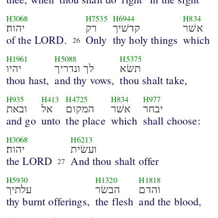
H3068
H7535
H6944
H834
אשׁר
קדשׁיך
רק
יהוה׃
of the LORD.
Only
thy holy things
which
26
H1961
H5088
H5375
תשׂא
לך ונדריך
יהיו
thou hast,
and thy vows,
thou shalt take,
H935
H413
H4725
H834
H977
יבחר
אשׁר
המקום
אל
ובאת
and go
unto
the place
which
shall choose:
H3068
H6213
ועשׂית
יהוה׃
the LORD
And thou shalt offer
27
H5930
H1320
H1818
והדם
הבשׂר
עלתיך
thy burnt offerings,
the flesh
and the blood,