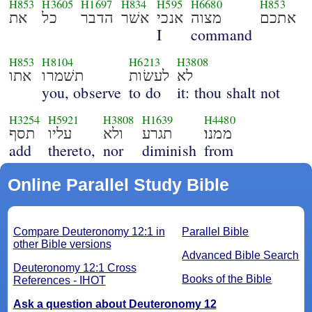
H853
H3605
H1697
H834
H595
H6680
H853
אתכם
מצוה
אנכי
אשׁר
הדבר
כל
את
I
command
H853
H8104
H6213
H3808
לא
לעשׂות
תשׁמרו
אתו
you, observe
to do
it: thou shalt not
H3254
H5921
H3808
H1639
H4480
ממנו׃
תגרע
ולא
עליו
תסף
add
thereto,
nor
diminish
from
Online Parallel Study Bible
Compare Deuteronomy 12:1 in
Parallel Bible
other Bible versions
Advanced Bible Search
Deuteronomy 12:1 Cross
Books of the Bible
References - IHOT
Ask a question about Deuteronomy 12