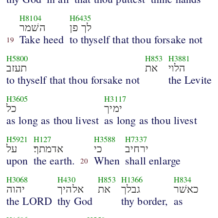
H8104
H6435
לך פן
השׁמר
Take heed
to thyself that thou forsake not
19
H5800
H853
H3881
הלוי
את
תעזב
to thyself that thou forsake not
the Levite
H3605
H3117
ימיך
כל
as long as thou livest
as long as thou livest
H5921
H127
H3588
H7337
ירחיב
כי
אדמתך׃
על
upon
the earth.
When
shall enlarge
20
H3068
H430
H853
H1366
H834
כאשׁר
גבלך
את
אלהיך
יהוה
the LORD
thy God
thy border,
as