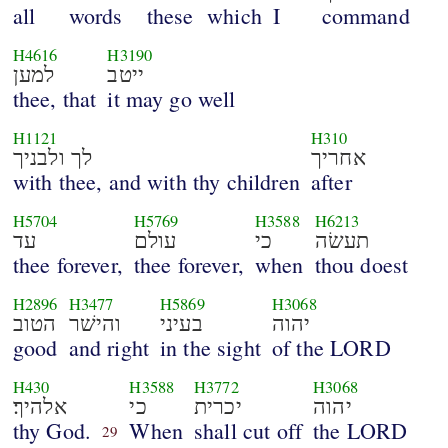
all
words
these
which
I
command
H4616
H3190
ייטב
למען
thee, that
it may go well
H1121
H310
אחריך
לך ולבניך
with thee, and with thy children
after
H5704
H5769
H3588
H6213
תעשׂה
כי
עולם
עד
thee forever,
thee forever,
when
thou doest
H2896
H3477
H5869
H3068
יהוה
בעיני
והישׁר
הטוב
good
and right
in the sight
of the LORD
H430
H3588
H3772
H3068
יהוה
יכרית
כי
אלהיך׃
thy God.
When
shall cut off
the LORD
29