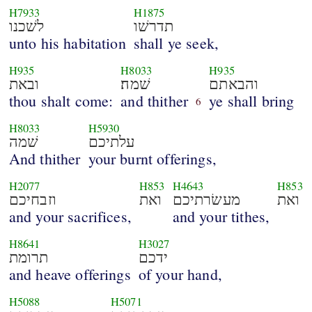
H7933
H1875
תדרשׁו
לשׁכנו
unto his habitation
shall ye seek,
H935
H8033
H935
והבאתם
שׁמה׃
ובאת
thou shalt come:
and thither
ye shall bring
6
H8033
H5930
עלתיכם
שׁמה
And thither
your burnt offerings,
H2077
H853
H4643
H853
ואת
מעשׂרתיכם
ואת
וזבחיכם
and your sacrifices,
and your tithes,
H8641
H3027
ידכם
תרומת
and heave offerings
of your hand,
H5088
H5071