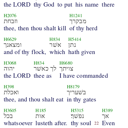
the LORD
thy God
to put
his name
there
H2076
H1241
מבקרך
וזבחת
thee, then thou shalt kill
of thy herd
H6629
H834
H5414
נתן
אשׁר
ומצאנך
and of thy flock,
which
hath given
H3068
H834
H6680
צויתך
לך כאשׁר
יהוה
the LORD
thee as
I have commanded
H398
H8179
בשׁעריך
ואכלת
thee, and thou shalt eat
in thy gates
H3605
H185
H5315
H389
אך
נפשׁך׃
אות
בכל
whatsoever
lusteth after.
thy soul
Even
22