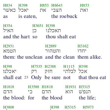
H834
H398
H853
H6643
H853
ואת
הצבי
את
יאכל
כאשׁר
as
is eaten,
the roebuck
H354
H3651
H398
תאכלנו
כן
האיל
and the hart
so
thou shalt eat
H2931
H2889
H3162
יחדו
והטהור
הטמא
them: the unclean
and the clean
them alike.
H398
H7535
H2388
H1115
H398
אכל
לבלתי
חזק
רק
יאכלנו׃
shall eat
Only
be sure
not
that thou eat
23
H1818
H3588
H1818
H1931
H5315
הנפשׁ
הוא
הדם
כי
הדם
the blood:
for
the blood
the life;
H3808
H398
H5315
H5973