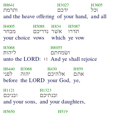
H8641
H3027
H3605
וכל
ידכם
ותרמת
and the heave offering
of your hand,
and all
H4005
H5088
H834
H5087
תדרו
אשׁר
נדריכם
מבחר
your choice
vows
which
ye vow
H3068
H8055
ושׂמחתם
ליהוה׃
unto the LORD:
And ye shall rejoice
12
H6440
H3068
H430
H859
אתם
אלהיכם
יהוה
לפני
before
the LORD
your God,
ye,
H1121
H1323
ובנתיכם
ובניכם
and your sons,
and your daughters,
H5650
H519