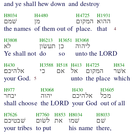
and ye shall hew down
and destroy
H8034
H4480
H4725
H1931
ההוא׃
המקום
מן
שׁמם
the names
of them out of
place.
that
4
H3808
H6213
H3651
H3068
ליהוה
כן
תעשׂון
לא
Ye shall not
do
so
unto the LORD
H430
H3588
H518
H413
H4725
H834
אשׁר
המקום
אל
אם
כי
אלהיכם׃
your God.
unto
the place
which
5
H977
H3068
H430
H3605
מכל
אלהיכם
יהוה
יבחר
shall choose
the LORD
your God
out of all
H7626
H7760
H853
H8034
H8033
שׁם
שׁמו
את
לשׂום
שׁבטיכם
your tribes
to put
his name
there,