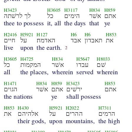
H3423
H3605
H3117
H834
H859
אתם
אשׁר
הימים
כל
לך לרשׁתה
thee to possess
it, all
the days
that
ye
H2416
H5921
H127
H6
H6
H853
את
תאבדון
אבד
האדמה׃
על
חיים
live
upon
the earth.
2
H3605
H4725
H834
H5647
H8033
שׁם
עבדו
אשׁר
המקמות
כל
all
the places,
wherein
served
wherein
H1471
H834
H859
H3423
H853
אתם
ירשׁים
אתם
אשׁר
הגוים
the nations
ye
shall possess
H853
H430
H5921
H2022
H7311
הרמים
ההרים
על
אלהיהם
את
their gods,
upon
mountains,
the high