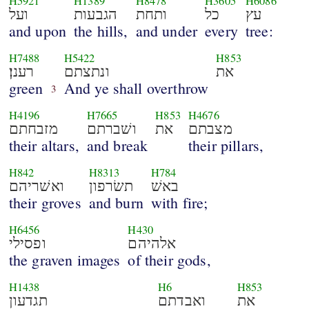
H5921
H1389
H8478
H3605
H6086
עץ
כל
ותחת
הגבעות
ועל
and upon
the hills,
and under
every
tree:
H7488
H5422
H853
את
ונתצתם
רענן׃
green
And ye shall overthrow
3
H4196
H7665
H853
H4676
מצבתם
את
ושׁברתם
מזבחתם
their altars,
and break
their pillars,
H842
H8313
H784
באשׁ
תשׂרפון
ואשׁריהם
their groves
and burn
with fire;
H6456
H430
אלהיהם
ופסילי
the graven images
of their gods,
H1438
H6
H853
את
ואבדתם
תגדעון