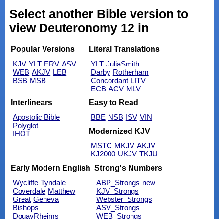
Select another Bible version to
view Deuteronomy 12 in
Popular Versions
Literal Translations
KJV
YLT
ERV
ASV
YLT
JuliaSmith
WEB
AKJV
LEB
Darby
Rotherham
BSB
MSB
Concordant
LITV
ECB
ACV
MLV
Interlinears
Easy to Read
Apostolic Bible
BBE
NSB
ISV
VIN
Polyglot
Modernized KJV
IHOT
MSTC
MKJV
AKJV
KJ2000
UKJV
TKJU
Early Modern English
Strong's Numbers
Wycliffe
Tyndale
ABP_Strongs
new
Coverdale
Matthew
KJV_Strongs
Great
Geneva
Webster_Strongs
Bishops
ASV_Strongs
DouayRheims
WEB_Strongs