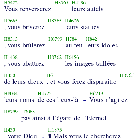
H5422
H8765
H4196
Vous renverserez
leurs autels
H7665
H8765
H4676
, vous briserez
leurs statues
H8313
H8799
H784
H842
, vous brûlerez
au feu
leurs idoles
H1438
H8762
H6456
, vous abattrez
les images taillées
H430
H6
H8765
de leurs dieux
, et vous ferez disparaître
H8034
H4725
H6213
leurs noms
de ces lieux-là.
Vous n’agirez
4
H8799
H3068
pas ainsi à l’égard de l’Eternel
H430
H1875
, votre Dieu.
¶ Mais vous le chercherez
5