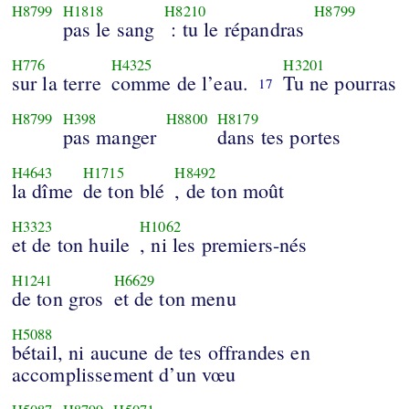
H8799
H1818
H8210
H8799
pas le sang
: tu le répandras
H776
H4325
H3201
sur la terre
comme de l’eau.
Tu ne pourras
17
H8799
H398
H8800
H8179
pas manger
dans tes portes
H4643
H1715
H8492
la dîme
de ton blé
, de ton moût
H3323
H1062
et de ton huile
, ni les premiers-nés
H1241
H6629
de ton gros
et de ton menu
H5088
bétail, ni aucune de tes offrandes en
accomplissement d’un vœu