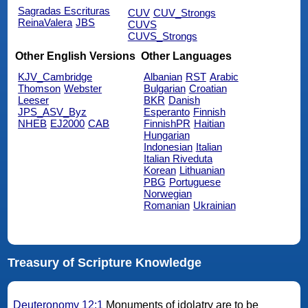
Sagradas Escrituras
CUV
CUV_Strongs
ReinaValera
JBS
CUVS
CUVS_Strongs
Other English Versions
Other Languages
KJV_Cambridge
Albanian
RST
Arabic
Thomson
Webster
Bulgarian
Croatian
Leeser
BKR
Danish
JPS_ASV_Byz
Esperanto
Finnish
NHEB
EJ2000
CAB
FinnishPR
Haitian
Hungarian
Indonesian
Italian
Italian Riveduta
Korean
Lithuanian
PBG
Portuguese
Norwegian
Romanian
Ukrainian
Treasury of Scripture Knowledge
Deuteronomy 12:1
Monuments of idolatry are to be