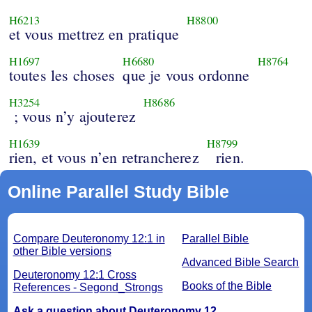
H6213
H8800
et vous mettrez en pratique
H1697
H6680
H8764
toutes les choses
que je vous ordonne
H3254
H8686
; vous n’y ajouterez
H1639
H8799
rien, et vous n’en retrancherez
rien.
Online Parallel Study Bible
Compare Deuteronomy 12:1 in
Parallel Bible
other Bible versions
Advanced Bible Search
Deuteronomy 12:1 Cross
Books of the Bible
References - Segond_Strongs
Ask a question about Deuteronomy 12