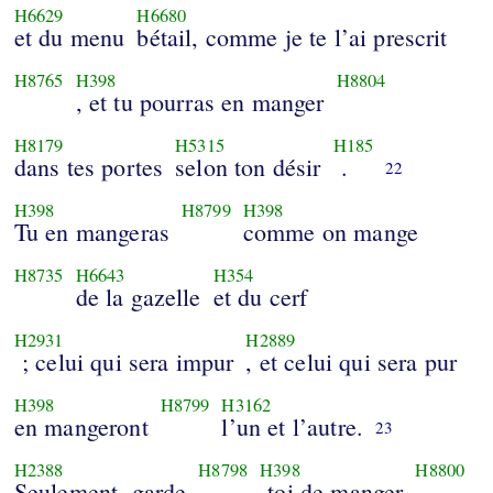
H6629
H6680
et du menu
bétail, comme je te l’ai prescrit
H8765
H398
H8804
, et tu pourras en manger
H8179
H5315
H185
dans tes portes
selon ton désir
.
22
H398
H8799
H398
Tu en mangeras
comme on mange
H8735
H6643
H354
de la gazelle
et du cerf
H2931
H2889
; celui qui sera impur
, et celui qui sera pur
H398
H8799
H3162
en mangeront
l’un et l’autre.
23
H2388
H8798
H398
H8800
Seulement, garde
-toi de manger