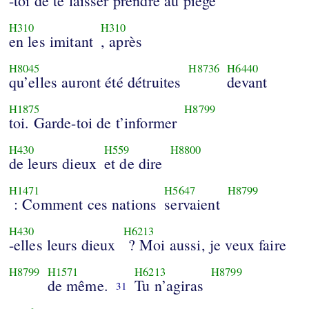
-toi de te laisser prendre au piège
H310
H310
en les imitant
, après
H8045
H8736
H6440
qu’elles auront été détruites
devant
H1875
H8799
toi. Garde-toi de t’informer
H430
H559
H8800
de leurs dieux
et de dire
H1471
H5647
H8799
: Comment ces nations
servaient
H430
H6213
-elles leurs dieux
? Moi aussi, je veux faire
H8799
H1571
H6213
H8799
de même.
Tu n’agiras
31