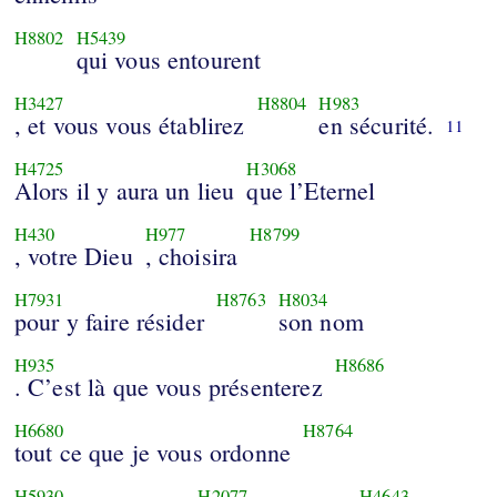
H8802
H5439
qui vous entourent
H3427
H8804
H983
, et vous vous établirez
en sécurité.
11
H4725
H3068
Alors il y aura un lieu
que l’Eternel
H430
H977
H8799
, votre Dieu
, choisira
H7931
H8763
H8034
pour y faire résider
son nom
H935
H8686
. C’est là que vous présenterez
H6680
H8764
tout ce que je vous ordonne
H5930
H2077
H4643