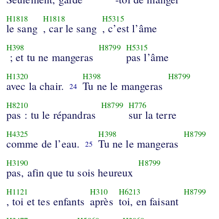
H1818
H1818
H5315
le sang
, car le sang
, c’est l’âme
H398
H8799
H5315
; et tu ne mangeras
pas l’âme
H1320
H398
H8799
avec la chair.
Tu ne le mangeras
24
H8210
H8799
H776
pas : tu le répandras
sur la terre
H4325
H398
H8799
comme de l’eau.
Tu ne le mangeras
25
H3190
H8799
pas, afin que tu sois heureux
H1121
H310
H6213
H8799
, toi et tes enfants
après
toi, en faisant