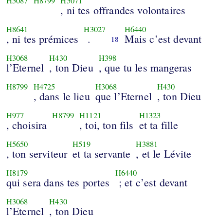
H5087
H8799
H5071
, ni tes offrandes volontaires
H8641
H3027
H6440
, ni tes prémices
.
Mais c’est devant
18
H3068
H430
H398
l’Eternel
, ton Dieu
, que tu les mangeras
H8799
H4725
H3068
H430
, dans le lieu
que l’Eternel
, ton Dieu
H977
H8799
H1121
H1323
, choisira
, toi, ton fils
et ta fille
H5650
H519
H3881
, ton serviteur
et ta servante
, et le Lévite
H8179
H6440
qui sera dans tes portes
; et c’est devant
H3068
H430
l’Eternel
, ton Dieu