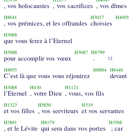
, vos holocaustes
, vos sacrifices
, vos dîmes
H8641
H3027
H4005
, vos prémices, et les offrandes
choisies
H3068
que vous ferez à l’Eternel
H5088
H5087
H8799
pour accomplir vos vœux
.
12
H8055
H8804
H6440
C’est là que vous vous réjouirez
devant
H3068
H430
H1121
l’Eternel
, votre Dieu
, vous, vos fils
H1323
H5650
H519
et vos filles
, vos serviteurs
et vos servantes
H3881
H8179
H3588
, et le Lévite
qui sera dans vos portes
; car