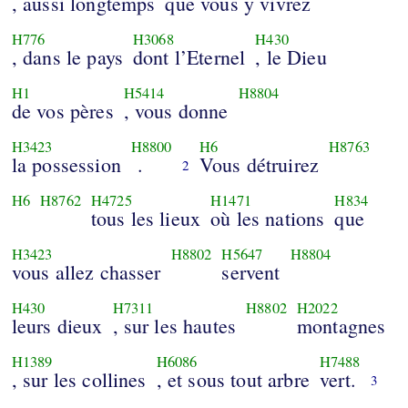
, aussi longtemps
que vous y vivrez
H776
H3068
H430
, dans le pays
dont l’Eternel
, le Dieu
H1
H5414
H8804
de vos pères
, vous donne
H3423
H8800
H6
H8763
la possession
.
Vous détruirez
2
H6
H8762
H4725
H1471
H834
tous les lieux
où les nations
que
H3423
H8802
H5647
H8804
vous allez chasser
servent
H430
H7311
H8802
H2022
leurs dieux
, sur les hautes
montagnes
H1389
H6086
H7488
, sur les collines
, et sous tout arbre
vert.
3