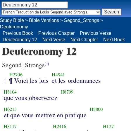
Study Bible
>
Bible Versions
>
Segond_Strongs
>
Deuteronomy
Previous Book
Previous Chapter
Previous Verse
Deuteronomy 12
Next Verse
Next Chapter
Next Book
Deuteronomy 12
Segond_Strongs
(i)
H2706
H4941
¶ Voici les lois
et les ordonnances
1
H8104
H8799
que vous observerez
H6213
H8800
et que vous mettrez en pratique
H3117
H2416
H127