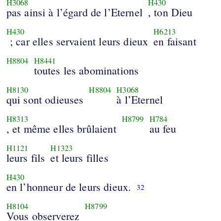
H3068
H430
pas ainsi à l’égard de l’Eternel
, ton Dieu
H430
H6213
; car elles servaient leurs dieux
en faisant
H8804
H8441
toutes les abominations
H8130
H8804
H3068
qui sont odieuses
à l’Eternel
H8313
H8799
H784
, et même elles brûlaient
au feu
H1121
H1323
leurs fils
et leurs filles
H430
en l’honneur de leurs dieux.
32
H8104
H8799
Vous observerez