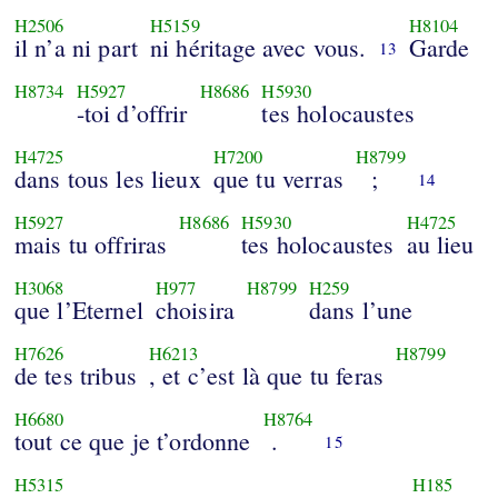
H2506
H5159
H8104
il n’a ni part
ni héritage avec vous.
Garde
13
H8734
H5927
H8686
H5930
-toi d’offrir
tes holocaustes
H4725
H7200
H8799
dans tous les lieux
que tu verras
;
14
H5927
H8686
H5930
H4725
mais tu offriras
tes holocaustes
au lieu
H3068
H977
H8799
H259
que l’Eternel
choisira
dans l’une
H7626
H6213
H8799
de tes tribus
, et c’est là que tu feras
H6680
H8764
tout ce que je t’ordonne
.
15
H5315
H185