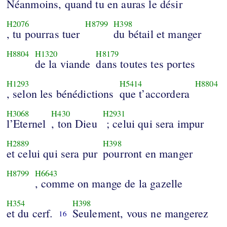
Néanmoins, quand tu en auras le désir
H2076
H8799
H398
, tu pourras tuer
du bétail et manger
H8804
H1320
H8179
de la viande
dans toutes tes portes
H1293
H5414
H8804
, selon les bénédictions
que t’accordera
H3068
H430
H2931
l’Eternel
, ton Dieu
; celui qui sera impur
H2889
H398
et celui qui sera pur
pourront en manger
H8799
H6643
, comme on mange de la gazelle
H354
H398
et du cerf.
Seulement, vous ne mangerez
16