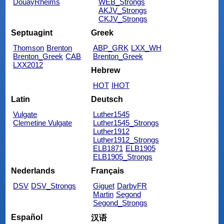
DouayRheims
WEB_Strongs
AKJV_Strongs
CKJV_Strongs
Septuagint
Greek
Thomson
Brenton
ABP_GRK
LXX_WH
Brenton_Greek
CAB
Brenton_Greek
LXX2012
Hebrew
HOT
IHOT
Latin
Deutsch
Vulgate
Luther1545
Clemetine Vulgate
Luther1545_Strongs
Luther1912
Luther1912_Strongs
ELB1871
ELB1905
ELB1905_Strongs
Nederlands
Français
DSV
DSV_Strongs
Giguet
DarbyFR
Martin
Segond
Segond_Strongs
Español
汉语