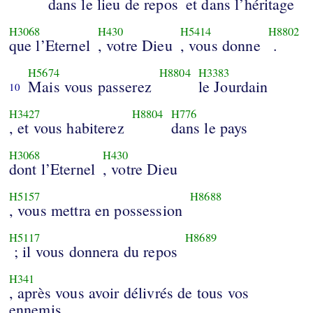
dans le lieu de repos
et dans l’héritage
H3068
H430
H5414
H8802
que l’Eternel
, votre Dieu
, vous donne
.
H5674
H8804
H3383
Mais vous passerez
le Jourdain
10
H3427
H8804
H776
, et vous habiterez
dans le pays
H3068
H430
dont l’Eternel
, votre Dieu
H5157
H8688
, vous mettra en possession
H5117
H8689
; il vous donnera du repos
H341
, après vous avoir délivrés de tous vos
ennemis