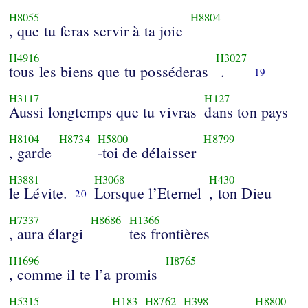
H8055
H8804
, que tu feras servir à ta joie
H4916
H3027
tous les biens que tu posséderas
.
19
H3117
H127
Aussi longtemps que tu vivras
dans ton pays
H8104
H8734
H5800
H8799
, garde
-toi de délaisser
H3881
H3068
H430
le Lévite.
Lorsque l’Eternel
, ton Dieu
20
H7337
H8686
H1366
, aura élargi
tes frontières
H1696
H8765
, comme il te l’a promis
H5315
H183
H8762
H398
H8800