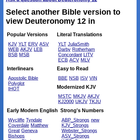
Select another Bible version to
view Deuteronomy 12 in
Popular Versions
Literal Translations
KJV
YLT
ERV
ASV
YLT
JuliaSmith
WEB
AKJV
LEB
Darby
Rotherham
BSB
MSB
Concordant
LITV
ECB
ACV
MLV
Interlinears
Easy to Read
Apostolic Bible
BBE
NSB
ISV
VIN
Polyglot
Modernized KJV
IHOT
MSTC
MKJV
AKJV
KJ2000
UKJV
TKJU
Early Modern English
Strong's Numbers
Wycliffe
Tyndale
ABP_Strongs
new
Coverdale
Matthew
KJV_Strongs
Great
Geneva
Webster_Strongs
Bishops
ASV_Strongs