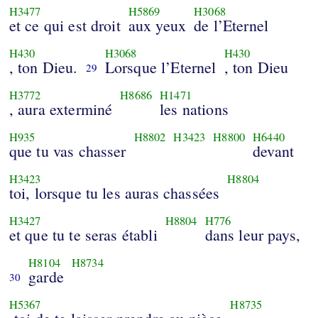
H3477
H5869
H3068
et ce qui est droit
aux yeux
de l’Eternel
H430
H3068
H430
, ton Dieu.
Lorsque l’Eternel
, ton Dieu
29
H3772
H8686
H1471
, aura exterminé
les nations
H935
H8802
H3423
H8800
H6440
que tu vas chasser
devant
H3423
H8804
toi, lorsque tu les auras chassées
H3427
H8804
H776
et que tu te seras établi
dans leur pays,
H8104
H8734
garde
30
H5367
H8735