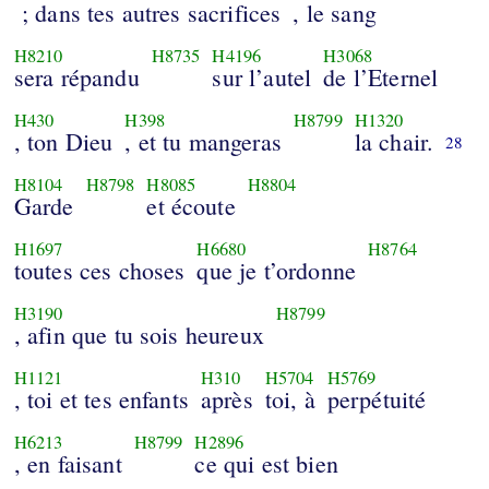
; dans tes autres sacrifices
, le sang
H8210
H8735
H4196
H3068
sera répandu
sur l’autel
de l’Eternel
H430
H398
H8799
H1320
, ton Dieu
, et tu mangeras
la chair.
28
H8104
H8798
H8085
H8804
Garde
et écoute
H1697
H6680
H8764
toutes ces choses
que je t’ordonne
H3190
H8799
, afin que tu sois heureux
H1121
H310
H5704
H5769
, toi et tes enfants
après
toi, à
perpétuité
H6213
H8799
H2896
, en faisant
ce qui est bien