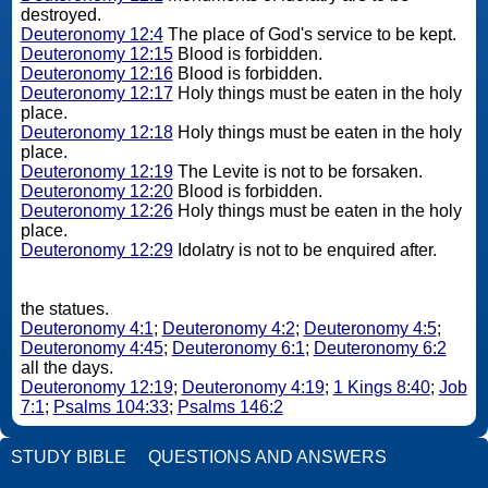
destroyed.
Deuteronomy 12:4
The place of God's service to be kept.
Deuteronomy 12:15
Blood is forbidden.
Deuteronomy 12:16
Blood is forbidden.
Deuteronomy 12:17
Holy things must be eaten in the holy
place.
Deuteronomy 12:18
Holy things must be eaten in the holy
place.
Deuteronomy 12:19
The Levite is not to be forsaken.
Deuteronomy 12:20
Blood is forbidden.
Deuteronomy 12:26
Holy things must be eaten in the holy
place.
Deuteronomy 12:29
Idolatry is not to be enquired after.
the statues.
Deuteronomy 4:1
;
Deuteronomy 4:2
;
Deuteronomy 4:5
;
Deuteronomy 4:45
;
Deuteronomy 6:1
;
Deuteronomy 6:2
all the days.
Deuteronomy 12:19
;
Deuteronomy 4:19
;
1 Kings 8:40
;
Job
7:1
;
Psalms 104:33
;
Psalms 146:2
STUDY BIBLE
QUESTIONS AND ANSWERS