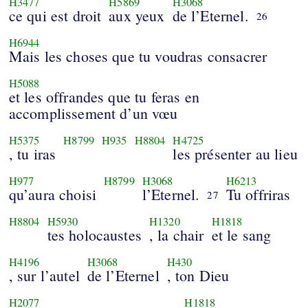
H3477
H5869
H3068
ce qui est droit
aux yeux
de l’Eternel.
26
H6944
Mais les choses que tu voudras consacrer
H5088
et les offrandes que tu feras en
accomplissement d’un vœu
H5375
H8799
H935
H8804
H4725
, tu iras
les présenter au lieu
H977
H8799
H3068
H6213
qu’aura choisi
l’Eternel.
Tu offriras
27
H8804
H5930
H1320
H1818
tes holocaustes
, la chair
et le sang
H4196
H3068
H430
, sur l’autel
de l’Eternel
, ton Dieu
H2077
H1818