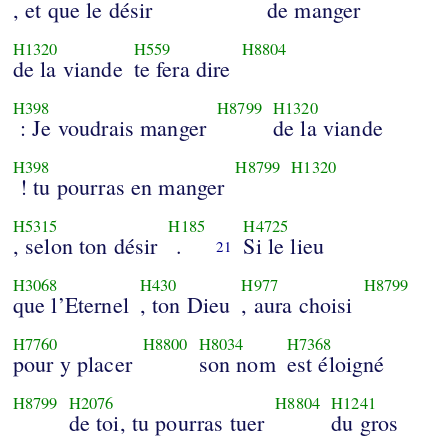
, et que le désir
de manger
H1320
H559
H8804
de la viande
te fera dire
H398
H8799
H1320
: Je voudrais manger
de la viande
H398
H8799
H1320
! tu pourras en manger
H5315
H185
H4725
, selon ton désir
.
Si le lieu
21
H3068
H430
H977
H8799
que l’Eternel
, ton Dieu
, aura choisi
H7760
H8800
H8034
H7368
pour y placer
son nom
est éloigné
H8799
H2076
H8804
H1241
de toi, tu pourras tuer
du gros