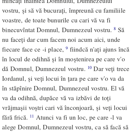
mîncaţi înaintea Domnului, Dumnezeului
vostru, şi să vă bucuraţi, împreună cu familiile
voastre, de toate bunurile cu cari vă va fi
binecuvîntat Domnul, Dumnezeul vostru.
Să
8
nu faceţi dar cum facem noi acum aici, unde
fiecare face ce -i place,
fiindcă n'aţi ajuns încă
9
în locul de odihnă şi în moştenirea pe care v'o
dă Domnul, Dumnezeul vostru.
Dar veţi trece
10
Iordanul, şi veţi locui în ţara pe care v'o va da
în stăpînire Domnul, Dumnezeul vostru. El vă
va da odihnă, dupăce vă va izbăvi de toţi
vrăjmaşii voştri cari vă înconjoară, şi veţi locui
fără frică.
Atunci va fi un loc, pe care -l va
11
alege Domnul, Dumnezeul vostru, ca să facă să