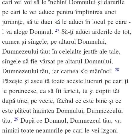
cari vei voi să le închini Domnului şi darurile
pe cari le vei aduce pentru împlinirea unei
juruinţe, să te duci să le aduci în locul pe care -
l va alege Domnul.
Să-ţi aduci arderile de tot,
27
carnea şi sîngele, pe altarul Domnului,
Dumnezeului tău: în celelalte jertfe ale tale,
sîngele să fie vărsat pe altarul Domnului,
Dumnezeului tău, iar carnea s'o mănînci.
28
Păzeşte şi ascultă toate aceste lucruri pe cari ţi
le poruncesc, ca să fii fericit, tu şi copiii tăi
după tine, pe vecie, făcînd ce este bine şi ce
este plăcut înaintea Domnului, Dumnezeului
tău.
După ce Domnul, Dumnezeul tău, va
29
nimici toate neamurile pe cari le vei izgoni