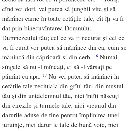
cînd vei dori, vei putea să junghii vite şi să
mănînci carne în toate cetăţile tale, cît îţi va fi
dat prin binecuvîntarea Domnului,
Dumnezeului tău; cel ce va fi necurat şi cel ce
va fi curat vor putea să mănînce din ea, cum se
mănîncă din căprioară şi din cerb.
Numai
16
sîngele să nu -l mîncaţi, ci să -l vărsaţi pe
pămînt ca apa.
Nu vei putea să mănînci în
17
cetăţile tale zeciuiala din grîul tău, din mustul
tău şi din untdelemnul tău, nici întîii născuţi
din cirezile şi turmele tale, nici vreunul din
darurile aduse de tine pentru împlinirea unei
juruinţe, nici darurile tale de bună voie, nici