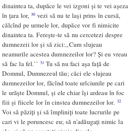
dinaintea ta, dupăce le vei izgoni şi te vei aşeza
în ţara lor,
vezi să nu te laşi prins în cursă,
30
călcînd pe urmele lor, dupăce vor fi nimicite
dinaintea ta. Fereşte-te să nu cercetezi despre
dumnezeii lor şi să zici:,,Cum slujeau
neamurile acestea dumnezeilor lor? Şi eu vreau
să fac la fel.``
Tu să nu faci aşa faţă de
31
Domnul, Dumnezeul tău; căci ele slujeau
dumnezeilor lor, făcînd toate urîciunile pe cari
le urăşte Domnul, şi ele chiar îşi ardeau în foc
fiii şi fiicele lor în cinstea dumnezeilor lor.
32
Voi să păziţi şi să împliniţi toate lucrurile pe
cari vi le poruncesc eu; să n'adăugaţi nimic la