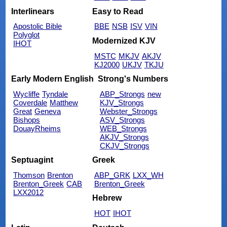
Interlinears
Easy to Read
Apostolic Bible
BBE
NSB
ISV
VIN
Polyglot
Modernized KJV
IHOT
MSTC
MKJV
AKJV
KJ2000
UKJV
TKJU
Early Modern English
Strong's Numbers
Wycliffe
Tyndale
ABP_Strongs
new
Coverdale
Matthew
KJV_Strongs
Great
Geneva
Webster_Strongs
Bishops
ASV_Strongs
DouayRheims
WEB_Strongs
AKJV_Strongs
CKJV_Strongs
Septuagint
Greek
Thomson
Brenton
ABP_GRK
LXX_WH
Brenton_Greek
CAB
Brenton_Greek
LXX2012
Hebrew
HOT
IHOT