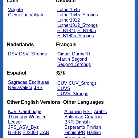
Latin
Deutsch
Vulgate
Luther1545
Clemetine Vulgate
Luther1545_Strongs
Luther1912
Luther1912_Strongs
ELB1871
ELB1905
ELB1905_Strongs
Nederlands
Français
DSV
DSV_Strongs
Giguet
DarbyFR
Martin
Segond
Segond_Strongs
Español
汉语
Sagradas Escrituras
CUV
CUV_Strongs
ReinaValera
JBS
CUVS
CUVS_Strongs
Other English Versions
Other Languages
KJV_Cambridge
Albanian
RST
Arabic
Thomson
Webster
Bulgarian
Croatian
Leeser
BKR
Danish
JPS_ASV_Byz
Esperanto
Finnish
NHEB
EJ2000
CAB
FinnishPR
Haitian
Hungarian