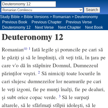
Study Bible
>
Bible Versions
>
Romanian
>
Deuteronomy
Previous Book
Previous Chapter
Previous Verse
Deuteronomy 12
Next Verse
Next Chapter
Next Book
Deuteronomy 12
Romanian
Iată legile şi poruncile pe cari să
(i)
1
le păziţi şi să le împliniţi, cît veţi trăi, în ţara pe
care v'o dă în stăpînire Domnul, Dumnezeul
părinţilor voştri.
Să nimiciţi toate locurile în
2
cari slujesc dumnezeilor lor neamurile pe cari
le veţi izgoni, fie pe munţi înalţi, fie pe dealuri,
şi subt orice copac verde.
Să le surpaţi
3
altarele, să le sfărîmaţi stîlpii idoleşti, să le