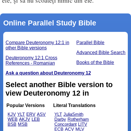
ele, şi să nu scoateţi nimic din ele.
Online Parallel Study Bible
Compare Deuteronomy 12:1 in
Parallel Bible
other Bible versions
Advanced Bible Search
Deuteronomy 12:1 Cross
Books of the Bible
References - Romanian
Ask a question about Deuteronomy 12
Select another Bible version to
view Deuteronomy 12 in
Popular Versions
Literal Translations
KJV
YLT
ERV
ASV
YLT
JuliaSmith
WEB
AKJV
LEB
Darby
Rotherham
BSB
MSB
Concordant
LITV
ECB
ACV
MLV