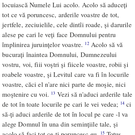
locuiască Numele Lui acolo. Acolo să aduceţi
tot ce vă poruncesc, arderile voastre de tot,
jertfele, zeciuielile, cele dintîi roade, şi darurile
alese pe cari le veţi face Domnului pentru
împlinirea juruinţelor voastre.
Acolo să vă
12
bucuraţi înaintea Domnului, Dumnezeului
vostru, voi, fiii voştri şi fiicele voastre, robii şi
roabele voastre, şi Levitul care va fi în locurile
voastre, căci el n'are nici parte de moşie, nici
moştenire cu voi.
Vezi să n'aduci arderile tale
13
de tot în toate locurile pe cari le vei vedea;
ci
14
să-ţi aduci arderile de tot în locul pe care -l va
alege Domnul în una din seminţiile tale, şi
acolo să faci tot ce-ţi poruncesc eu.
Totuş,
15