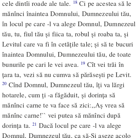
cele dintîi roade ale tale.
Ci pe acestea să le
18
mănînci înaintea Domnului, Dumnezeului tău,
în locul pe care -l va alege Domnul, Dumnezeul
tău, tu, fiul tău şi fiica ta, robul şi roaba ta, şi
Levitul care va fi în cetăţile tale; şi să te bucuri
înaintea Domnului, Dumnezeului tău, de toate
bunurile pe cari le vei avea.
Cît vei trăi în
19
ţara ta, vezi să nu cumva să părăseşti pe Levit.
Cînd Domnul, Dumnezeul tău, îţi va lărgi
20
hotarele, cum ţi -a făgăduit, şi dorinţa să
mănînci carne te va face să zici:,,Aş vrea să
mănînc carne!`` vei putea să mănînci după
dorinţa ta.
Dacă locul pe care -l va alege
21
Domnul, Dumnezeul tău, ca să-Şi aşeze acolo