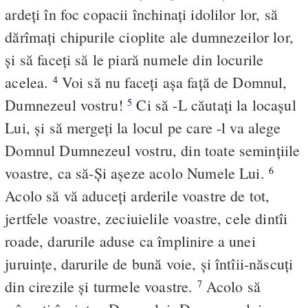
ardeţi în foc copacii închinaţi idolilor lor, să
dărîmaţi chipurile cioplite ale dumnezeilor lor,
şi să faceţi să le piară numele din locurile
acelea.
Voi să nu faceţi aşa faţă de Domnul,
4
Dumnezeul vostru!
Ci să -L căutaţi la locaşul
5
Lui, şi să mergeţi la locul pe care -l va alege
Domnul Dumnezeul vostru, din toate seminţiile
voastre, ca să-Şi aşeze acolo Numele Lui.
6
Acolo să vă aduceţi arderile voastre de tot,
jertfele voastre, zeciuielile voastre, cele dintîi
roade, darurile aduse ca împlinire a unei
juruinţe, darurile de bună voie, şi întîii-născuţi
din cirezile şi turmele voastre.
Acolo să
7