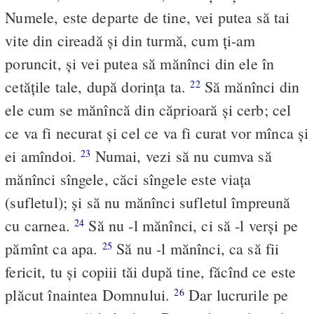
Numele, este departe de tine, vei putea să tai
vite din cireadă şi din turmă, cum ţi-am
poruncit, şi vei putea să mănînci din ele în
cetăţile tale, după dorinţa ta.
Să mănînci din
22
ele cum se mănîncă din căprioară şi cerb; cel
ce va fi necurat şi cel ce va fi curat vor mînca şi
ei amîndoi.
Numai, vezi să nu cumva să
23
mănînci sîngele, căci sîngele este viaţa
(sufletul); şi să nu mănînci sufletul împreună
cu carnea.
Să nu -l mănînci, ci să -l verşi pe
24
pămînt ca apa.
Să nu -l mănînci, ca să fii
25
fericit, tu şi copiii tăi după tine, făcînd ce este
plăcut înaintea Domnului.
Dar lucrurile pe
26